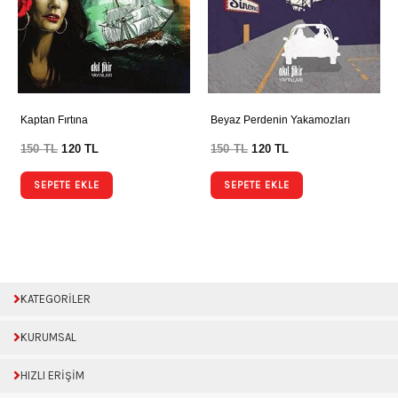
Kaptan Fırtına
Beyaz Perdenin Yakamozları
150
TL
120
TL
150
TL
120
TL
SEPETE EKLE
SEPETE EKLE
KATEGORİLER
KURUMSAL
HIZLI ERİŞİM