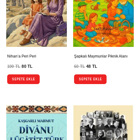
Nihan’a Peri Peri
Şapkalı Maymunlar Piknik Alanı
100
TL
80
TL
60
TL
48
TL
SEPETE EKLE
SEPETE EKLE