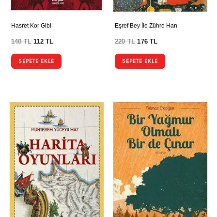
Hasret Kor Gibi
Eşref Bey İle Zühre Han
140
TL
112
TL
220
TL
176
TL
SEPETE EKLE
SEPETE EKLE