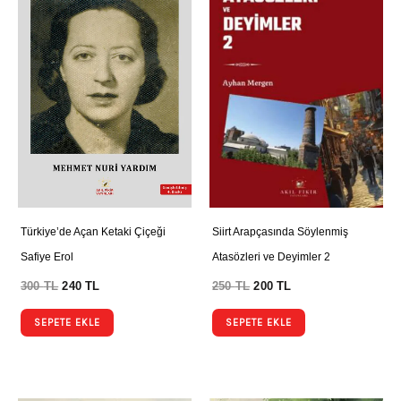
Türkiye’de Açan Ketaki Çiçeği
Siirt Arapçasında Söylenmiş
Safiye Erol
Atasözleri ve Deyimler 2
300
TL
240
TL
250
TL
200
TL
SEPETE EKLE
SEPETE EKLE