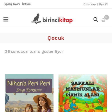
İçeriğe
yeniye
Sipariş Takibi
İletişim
Giriş Yap | Üye Ol
göre
atla
sıralandı
Çocuk
36 sonucun tümü gösteriliyor