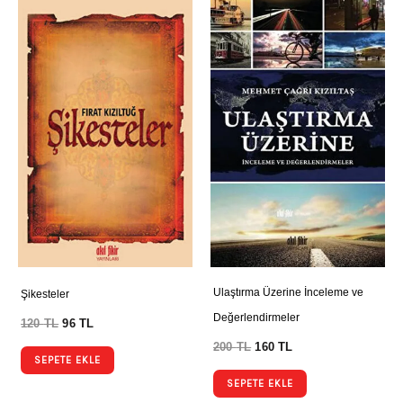
Ulaştırma Üzerine İnceleme ve
Şikesteler
Değerlendirmeler
120
TL
96
TL
200
TL
160
TL
SEPETE EKLE
SEPETE EKLE