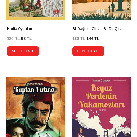
Harita Oyunları
Bir Yağmur Olmalı Bir De Çınar
120
TL
96
TL
180
TL
144
TL
SEPETE EKLE
SEPETE EKLE