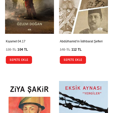
Kıyamet 04.17
Abdülhamid’in İstihbarat Şefleri
130
TL
104
TL
140
TL
112
TL
SEPETE EKLE
SEPETE EKLE