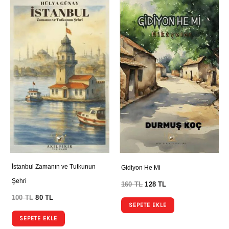
İstanbul Zamanın ve Tutkunun
Gidiyon He Mi
Şehri
160
TL
128
TL
100
TL
80
TL
SEPETE EKLE
SEPETE EKLE