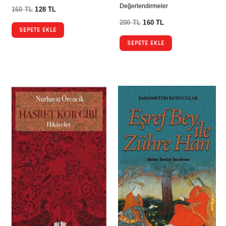
Değerlendirmeler
160
TL
128
TL
200
TL
160
TL
SEPETE EKLE
SEPETE EKLE