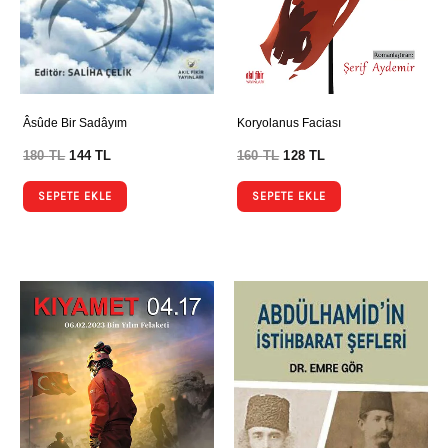
Âsûde Bir Sadâyım
Koryolanus Faciası
180
TL
144
TL
160
TL
128
TL
SEPETE EKLE
SEPETE EKLE