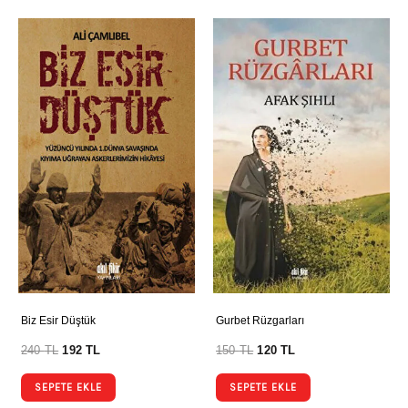
Biz Esir Düştük
Gurbet Rüzgarları
240
TL
192
TL
150
TL
120
TL
SEPETE EKLE
SEPETE EKLE