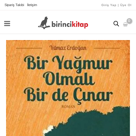
İçeriğe
Sipariş Takibi
İletişim
Giriş Yap | Üye Ol
atla
Bir
Yağmur
Olmalı
Bir
De
Çınar
adet