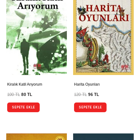
Kiralık Katil Arıyorum
Harita Oyunları
100
TL
80
TL
120
TL
96
TL
SEPETE EKLE
SEPETE EKLE