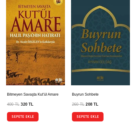
Bitmeyen Savaşta Kut’ül Amare
Buyrun Sohbete
400
TL
320
TL
260
TL
208
TL
SEPETE EKLE
SEPETE EKLE