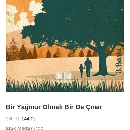
Bir Yağmur Olmalı Bir De Çınar
180
TL
144
TL
Stok Miktarı:
100