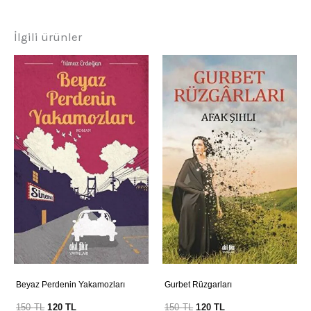
İlgili ürünler
Beyaz Perdenin Yakamozları
Gurbet Rüzgarları
150
TL
120
TL
150
TL
120
TL