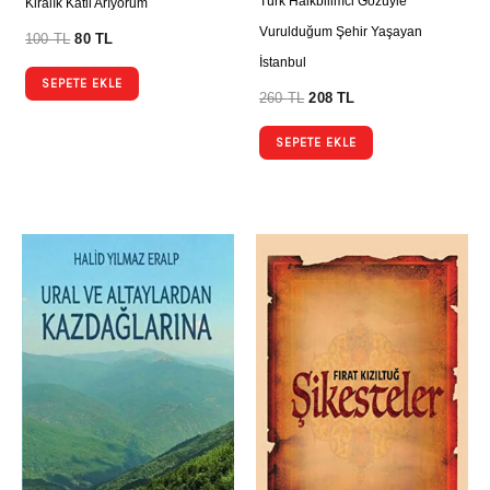
Türk Halkbilimci Gözüyle
Kiralık Katil Arıyorum
Vurulduğum Şehir Yaşayan
100
TL
80
TL
İstanbul
SEPETE EKLE
260
TL
208
TL
SEPETE EKLE