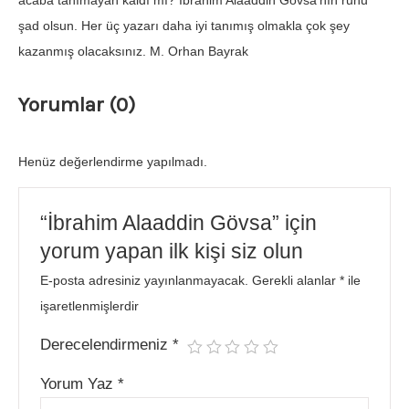
acaba tanımayan kaldı mı? İbrahim Alâaddin Gövsa’nın ruhu
şad olsun. Her üç yazarı daha iyi tanımış olmakla çok şey
kazanmış olacaksınız. M. Orhan Bayrak
Yorumlar (0)
Henüz değerlendirme yapılmadı.
“İbrahim Alaaddin Gövsa” için
yorum yapan ilk kişi siz olun
E-posta adresiniz yayınlanmayacak.
Gerekli alanlar
*
ile
işaretlenmişlerdir
Derecelendirmeniz
*
Yorum Yaz
*