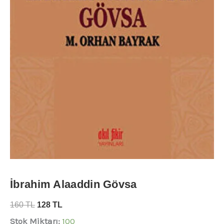
İbrahim Alaaddin Gövsa
160
TL
128
TL
Stok Miktarı:
100