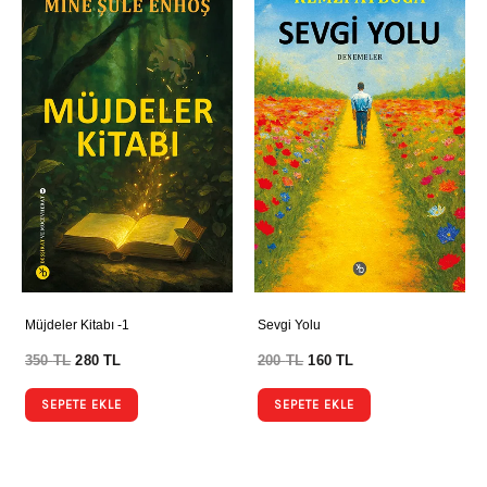
Müjdeler Kitabı -1
Sevgi Yolu
350
TL
280
TL
200
TL
160
TL
SEPETE EKLE
SEPETE EKLE