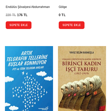
Endülüs Şövalyesi Abdurrahman
Gölge
220
TL
176
TL
0
TL
SEPETE EKLE
SEPETE EKLE