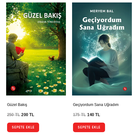
Güzel Bakış
Geçiyordum Sana Uğradım
250
TL
200
TL
175
TL
140
TL
SEPETE EKLE
SEPETE EKLE