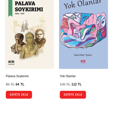
Palava Soykırımı
Yok Olanlar
80
TL
64
TL
140
TL
112
TL
SEPETE EKLE
SEPETE EKLE