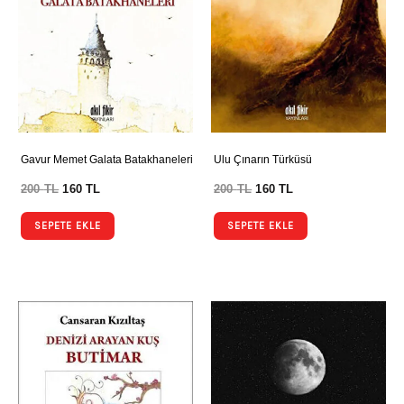
Gavur Memet Galata Batakhaneleri
Ulu Çınarın Türküsü
200
TL
160
TL
200
TL
160
TL
SEPETE EKLE
SEPETE EKLE