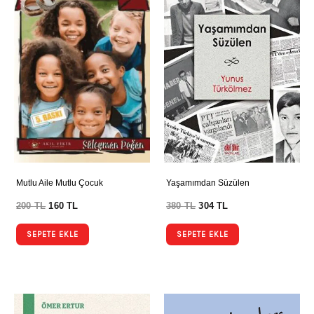
Mutlu Aile Mutlu Çocuk
Yaşamımdan Süzülen
200
TL
160
TL
380
TL
304
TL
SEPETE EKLE
SEPETE EKLE