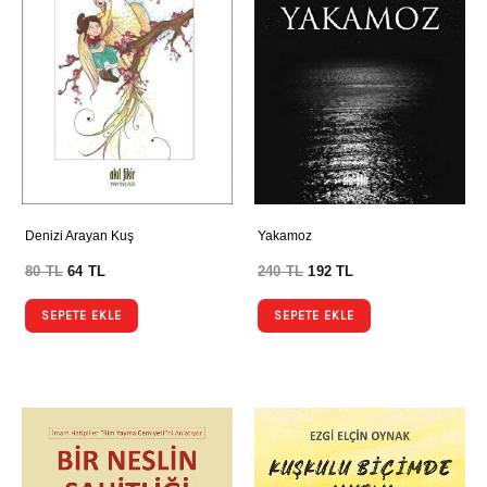
Denizi Arayan Kuş
Yakamoz
80
TL
64
TL
240
TL
192
TL
SEPETE EKLE
SEPETE EKLE