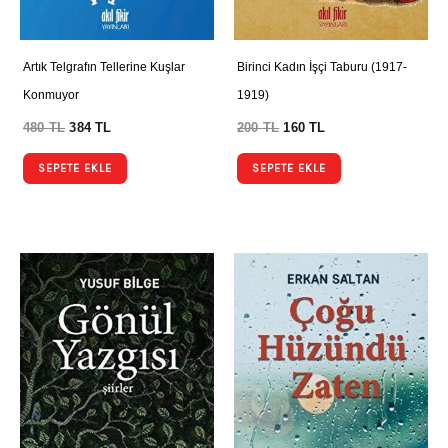
Artık Telgrafın Tellerine Kuşlar
Birinci Kadın İşçi Taburu (1917-
Konmuyor
1919)
480
TL
384
TL
200
TL
160
TL
SEPETE EKLE
SEPETE EKLE