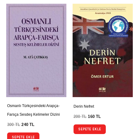
Osmanlı Türkçesindeki Arapça-
Derin Nefret
Farsça Sesdeş Kelimeler Dizini
200
TL
160
TL
300
TL
240
TL
SEPETE EKLE
SEPETE EKLE