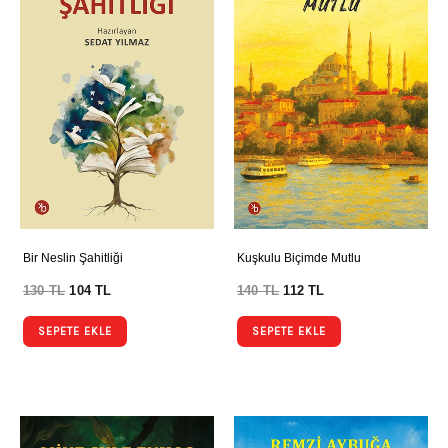
Bir Neslin Şahitliği
Kuşkulu Biçimde Mutlu
130
TL
104
TL
140
TL
112
TL
SEPETE EKLE
SEPETE EKLE