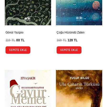
Gönül Yazgısı
Çoğu Hüzündü Zaten
110
TL
88
TL
160
TL
128
TL
SEPETE EKLE
SEPETE EKLE