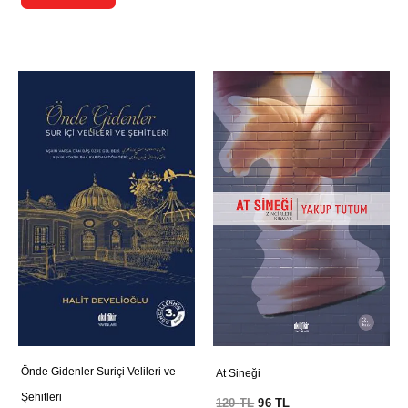
Önde Gidenler Suriçi Velileri ve
At Sineği
Şehitleri
120
TL
96
TL