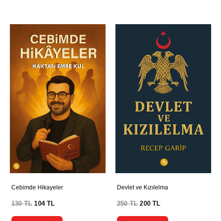
Cebimde Hikayeler
Devlet ve Kızılelma
130
TL
104
TL
250
TL
200
TL