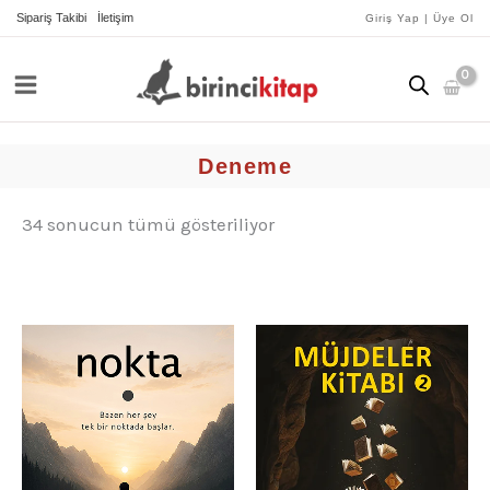
İçeriğe
yeniye
Sipariş Takibi
İletişim
Giriş Yap | Üye Ol
göre
atla
sıralandı
Deneme
34 sonucun tümü gösteriliyor