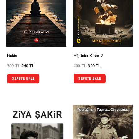
Nokta
Müjdeler Kitabı -2
300
TL
240
TL
400
TL
320
TL
SEPETE EKLE
SEPETE EKLE