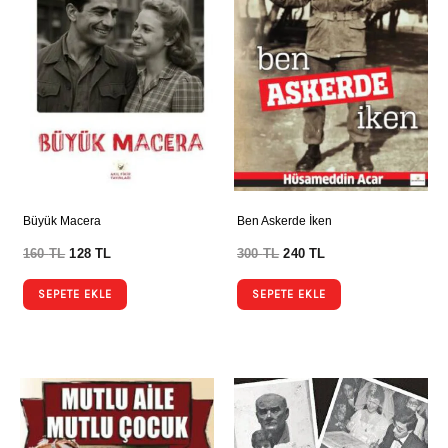
Büyük Macera
Ben Askerde İken
160
TL
128
TL
300
TL
240
TL
SEPETE EKLE
SEPETE EKLE