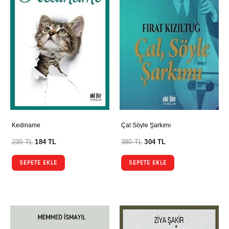
Kediname
Çal Söyle Şarkımı
230
TL
184
TL
380
TL
304
TL
SEPETE EKLE
SEPETE EKLE