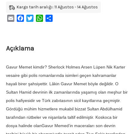
Kargo tarih aralığı: 11 Ağustos - 14 Ağustos
Email
Facebook
Twitter
WhatsApp
Share
Açıklama
Gavur Memet kimdir? Sherlock Holmes Arsen Lüpen Nik Karter
vesaire gibi polis romanlarında isimleri geçen kahramanlar
hayali birer şahsiyettir. Lâkin Gavur Memet böyle değildir. O
Sultan Hamid devrinin ilk zamanlarında yaşamış olan meşhur bir
polis hafiyesidir ve Türk zabıtasının sicil kayıtlarına geçmiştir.
Gördüğü mühim hizmetlere mukabil bizzat Sultan Abdülhamid
tarafından rütbeler ve nişanlarla taltif edilmiştir. Koskoca bir
dosya halinde olanGavur Memed’in maceraları son devrin