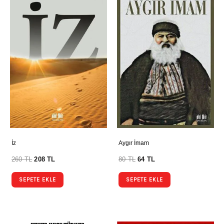
İz
Aygır İmam
260
TL
208
TL
80
TL
64
TL
SEPETE EKLE
SEPETE EKLE