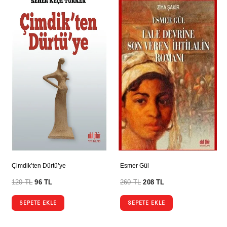
Çimdik’ten Dürtü’ye
Esmer Gül
120
TL
96
TL
260
TL
208
TL
SEPETE EKLE
SEPETE EKLE