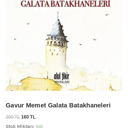
Gavur Memet Galata Batakhaneleri
200
TL
160
TL
Stok Miktarı:
100