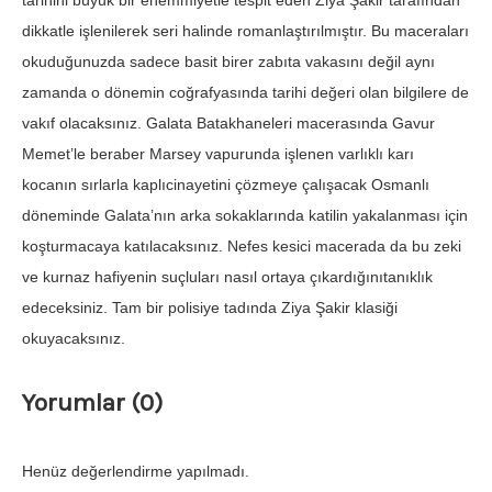
tarihini büyük bir ehemmiyetle tespit eden Ziya Şakir tarafından
dikkatle işlenilerek seri halinde romanlaştırılmıştır. Bu maceraları
okuduğunuzda sadece basit birer zabıta vakasını değil aynı
zamanda o dönemin coğrafyasında tarihi değeri olan bilgilere de
vakıf olacaksınız. Galata Batakhaneleri macerasında Gavur
Memet’le beraber Marsey vapurunda işlenen varlıklı karı
kocanın sırlarla kaplıcinayetini çözmeye çalışacak Osmanlı
döneminde Galata’nın arka sokaklarında katilin yakalanması için
koşturmacaya katılacaksınız. Nefes kesici macerada da bu zeki
ve kurnaz hafiyenin suçluları nasıl ortaya çıkardığınıtanıklık
edeceksiniz. Tam bir polisiye tadında Ziya Şakir klasiği
okuyacaksınız.
Yorumlar (0)
Henüz değerlendirme yapılmadı.