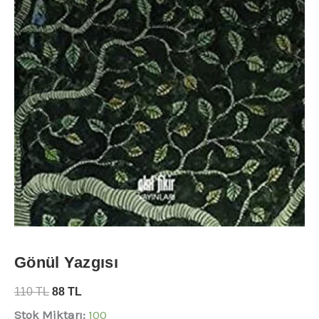
Gönül Yazgısı
110
TL
88
TL
Stok Miktarı:
100