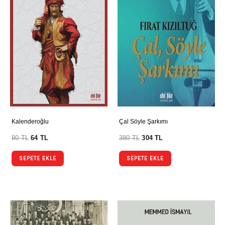
Kalenderoğlu
Çal Söyle Şarkımı
80
TL
64
TL
380
TL
304
TL
SEPETE EKLE
SEPETE EKLE