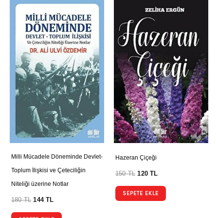
Milli Mücadele Döneminde Devlet-
Hazeran Çiçeği
Toplum İlişkisi ve Çeteciliğin
150
TL
120
TL
Niteliği üzerine Notlar
SEPETE EKLE
180
TL
144
TL