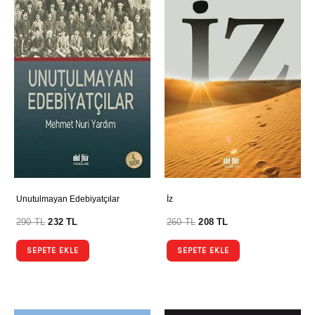
Unutulmayan Edebiyatçılar
İz
290
TL
232
TL
260
TL
208
TL
SEPETE EKLE
SEPETE EKLE