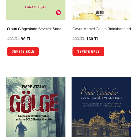
O’nun Glögesinde Sevmek Sanatı
Gavur Memet Galata Batakhaneleri
120
TL
96
TL
200
TL
160
TL
SEPETE EKLE
SEPETE EKLE