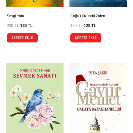
Sevgi Yolu
Çoğu Hüzündü Zaten
200
TL
160
TL
160
TL
128
TL
SEPETE EKLE
SEPETE EKLE