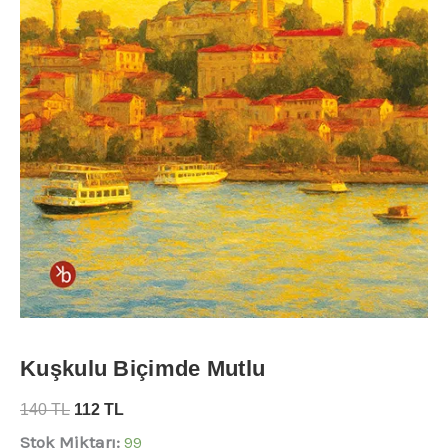
Kuşkulu Biçimde Mutlu
140
TL
112
TL
Stok Miktarı:
99