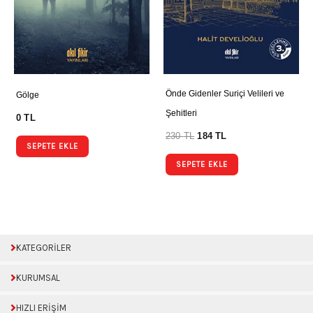
Önde Gidenler Suriçi Velileri ve
Gölge
Şehitleri
0
TL
230
TL
184
TL
SEPETE EKLE
SEPETE EKLE
KATEGORİLER
KURUMSAL
HIZLI ERİŞİM