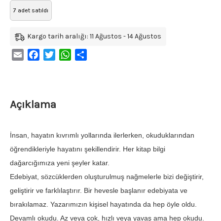
7 adet satıldı
Kargo tarih aralığı: 11 Ağustos - 14 Ağustos
Email
Facebook
Twitter
WhatsApp
Share
Açıklama
İnsan, hayatın kıvrımlı yollarında ilerlerken, okuduklarından
öğrendikleriyle hayatını şekillendirir. Her kitap bilgi
dağarcığımıza yeni şeyler katar.
Edebiyat, sözcüklerden oluşturulmuş nağmelerle bizi değiştirir,
geliştirir ve farklılaştırır. Bir hevesle başlanır edebiyata ve
bırakılamaz. Yazarımızın kişisel hayatında da hep öyle oldu.
Devamlı okudu. Az veya çok, hızlı veya yavaş ama hep okudu.