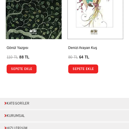
Gönül Yazgısı
Denizi Arayan Kuş
110
TL
88
TL
80
TL
64
TL
SEPETE EKLE
SEPETE EKLE
KATEGORİLER
KURUMSAL
HIZLI ERİŞİM