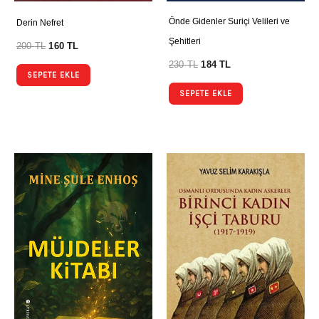
Önde Gidenler Suriçi Velileri ve
Derin Nefret
Şehitleri
200
TL
160
TL
230
TL
184
TL
SEPETE EKLE
SEPETE EKLE