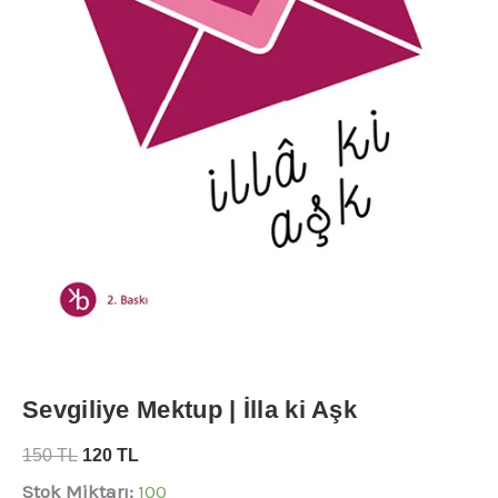
Sevgiliye Mektup | İlla ki Aşk
150
TL
120
TL
Stok Miktarı:
100