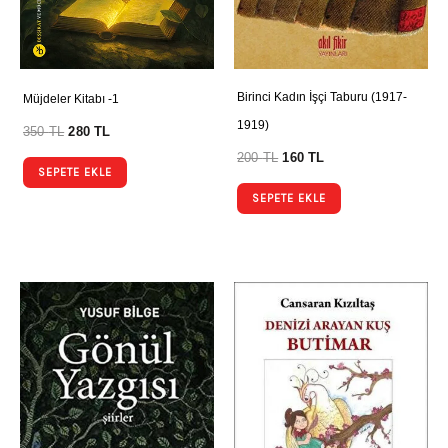
Birinci Kadın İşçi Taburu (1917-
Müjdeler Kitabı -1
1919)
350
TL
280
TL
200
TL
160
TL
SEPETE EKLE
SEPETE EKLE