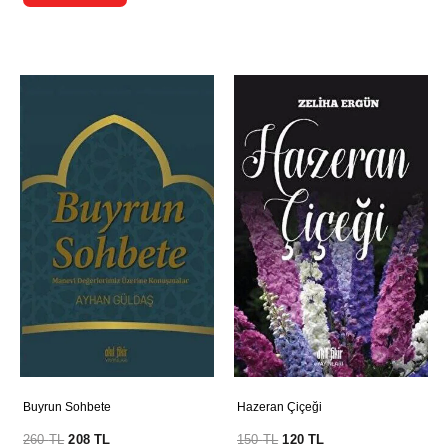
Buyrun Sohbete
Hazeran Çiçeği
260
TL
208
TL
150
TL
120
TL