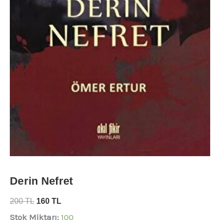
Derin Nefret
200
TL
160
TL
Stok Miktarı:
100