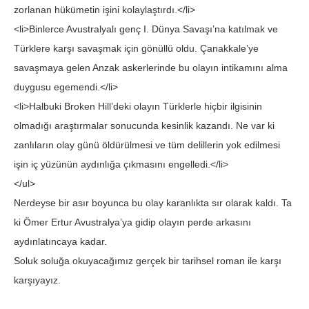
zorlanan hükümetin işini kolaylaştırdı.</li>
<li>Binlerce Avustralyalı genç I. Dünya Savaşı’na katılmak ve
Türklere karşı savaşmak için gönüllü oldu. Çanakkale’ye
savaşmaya gelen Anzak askerlerinde bu olayın intikamını alma
duygusu egemendi.</li>
<li>Halbuki Broken Hill’deki olayın Türklerle hiçbir ilgisinin
olmadığı araştırmalar sonucunda kesinlik kazandı. Ne var ki
zanlıların olay günü öldürülmesi ve tüm delillerin yok edilmesi
işin iç yüzünün aydınlığa çıkmasını engelledi.</li>
</ul>
Nerdeyse bir asır boyunca bu olay karanlıkta sır olarak kaldı. Ta
ki Ömer Ertur Avustralya’ya gidip olayın perde arkasını
aydınlatıncaya kadar.
Soluk soluğa okuyacağımız gerçek bir tarihsel roman ile karşı
karşıyayız.