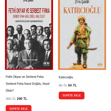
Fethi Okyar ve Serbest Fırka
Katırcıoğlu
Serbest Fırka Nasıl Doğdu, Nasıl
80
TL
64
TL
Öldü?
SEPETE EKLE
350
TL
280
TL
SEPETE EKLE