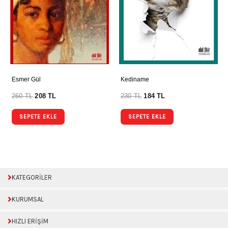
Esmer Gül
Kediname
260
TL
208
TL
230
TL
184
TL
SEPETE EKLE
SEPETE EKLE
KATEGORİLER
KURUMSAL
HIZLI ERİŞİM