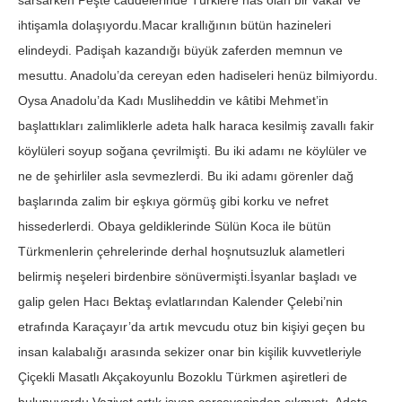
sarsarken Peşte caddelerinde Türklere has olan bir vakar ve
ihtişamla dolaşıyordu.Macar krallığının bütün hazineleri
elindeydi. Padişah kazandığı büyük zaferden memnun ve
mesuttu. Anadolu’da cereyan eden hadiseleri henüz bilmiyordu.
Oysa Anadolu’da Kadı Musliheddin ve kâtibi Mehmet’in
başlattıkları zalimliklerle adeta halk haraca kesilmiş zavallı fakir
köylüleri soyup soğana çevrilmişti. Bu iki adamı ne köylüler ve
ne de şehirliler asla sevmezlerdi. Bu iki adamı görenler dağ
başlarında zalim bir eşkıya görmüş gibi korku ve nefret
hissederlerdi. Obaya geldiklerinde Sülün Koca ile bütün
Türkmenlerin çehrelerinde derhal hoşnutsuzluk alametleri
belirmiş neşeleri birdenbire sönüvermişti.İsyanlar başladı ve
galip gelen Hacı Bektaş evlatlarından Kalender Çelebi’nin
etrafında Karaçayır’da artık mevcudu otuz bin kişiyi geçen bu
insan kalabalığı arasında sekizer onar bin kişilik kuvvetleriyle
Çiçekli Masatlı Akçakoyunlu Bozoklu Türkmen aşiretleri de