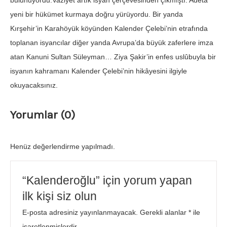
bulunuyordu.Vaziyet artık isyan çerçevesinden çıkmıştı. Adeta
yeni bir hükümet kurmaya doğru yürüyordu. Bir yanda
Kırşehir’in Karahöyük köyünden Kalender Çelebi’nin etrafında
toplanan isyancılar diğer yanda Avrupa’da büyük zaferlere imza
atan Kanuni Sultan Süleyman… Ziya Şakir’in enfes uslûbuyla bir
isyanın kahramanı Kalender Çelebi’nin hikâyesini ilgiyle
okuyacaksınız.
Yorumlar (0)
Henüz değerlendirme yapılmadı.
“Kalenderoğlu” için yorum yapan
ilk kişi siz olun
E-posta adresiniz yayınlanmayacak.
Gerekli alanlar
*
ile
işaretlenmişlerdir