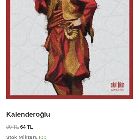
Kalenderoğlu
80
TL
64
TL
Stok Miktarı:
100