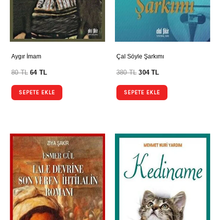
Aygır İmam
Çal Söyle Şarkımı
80
TL
64
TL
380
TL
304
TL
SEPETE EKLE
SEPETE EKLE