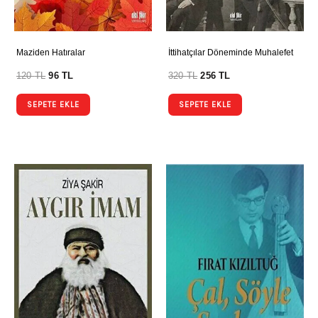
Maziden Hatıralar
İttihatçılar Döneminde Muhalefet
120
TL
96
TL
320
TL
256
TL
SEPETE EKLE
SEPETE EKLE