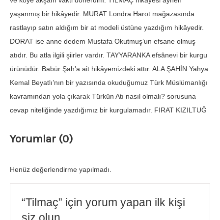
ve köye akşam vakti dönerdim. TİLMAÇ hikâyesi aynen
yaşanmış bir hikâyedir. MURAT Londra Harot mağazasında
rastlayıp satın aldığım bir at modeli üstüne yazdığım hikâyedir.
DORAT ise anne dedem Mustafa Okutmuş’un efsane olmuş
atıdır. Bu atla ilgili şiirler vardır. TAYYARANKA efsânevi bir kurgu
ürünüdür. Babür Şah’a ait hikâyemizdeki attır. ALA ŞAHİN Yahya
Kemal Beyatlı’nın bir yazısında okuduğumuz Türk Müslümanlığı
kavramından yola çıkarak Türkün Atı nasıl olmalı? sorusuna
cevap niteliğinde yazdığımız bir kurgulamadır. FIRAT KIZILTUĞ
Yorumlar (0)
Henüz değerlendirme yapılmadı.
“Tilmaç” için yorum yapan ilk kişi
siz olun