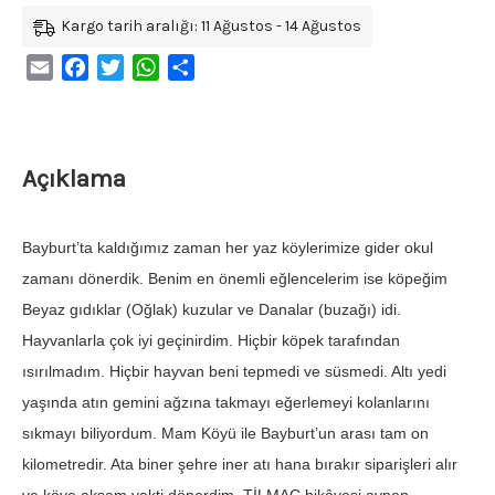
Kargo tarih aralığı: 11 Ağustos - 14 Ağustos
Email
Facebook
Twitter
WhatsApp
Share
Açıklama
Bayburt’ta kaldığımız zaman her yaz köylerimize gider okul
zamanı dönerdik. Benim en önemli eğlencelerim ise köpeğim
Beyaz gıdıklar (Oğlak) kuzular ve Danalar (buzağı) idi.
Hayvanlarla çok iyi geçinirdim. Hiçbir köpek tarafından
ısırılmadım. Hiçbir hayvan beni tepmedi ve süsmedi. Altı yedi
yaşında atın gemini ağzına takmayı eğerlemeyi kolanlarını
sıkmayı biliyordum. Mam Köyü ile Bayburt’un arası tam on
kilometredir. Ata biner şehre iner atı hana bırakır siparişleri alır