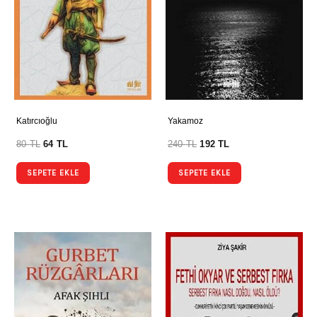
Katırcıoğlu
Yakamoz
80
TL
64
TL
240
TL
192
TL
SEPETE EKLE
SEPETE EKLE