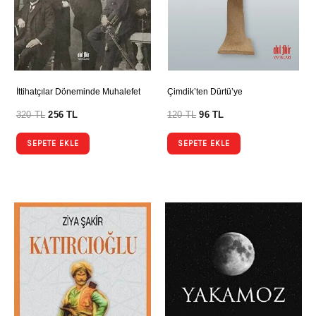
İttihatçılar Döneminde Muhalefet
Çimdik’ten Dürtü’ye
320
TL
256
TL
120
TL
96
TL
SEPETE EKLE
SEPETE EKLE