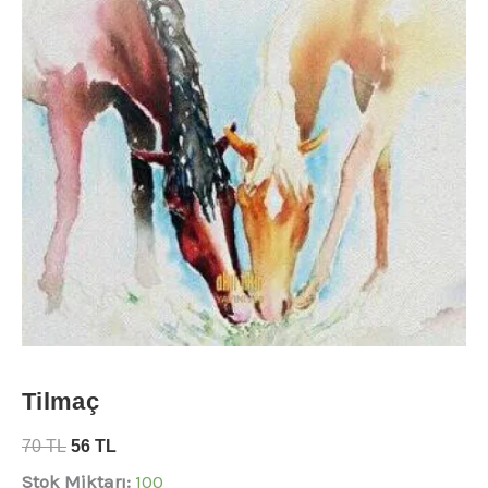
Tilmaç
70
TL
56
TL
Stok Miktarı:
100