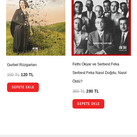
Fethi Okyar ve Serbest Fırka
Gurbet Rüzgarları
Serbest Fırka Nasıl Doğdu, Nasıl
150
TL
120
TL
Öldü?
SEPETE EKLE
350
TL
280
TL
SEPETE EKLE