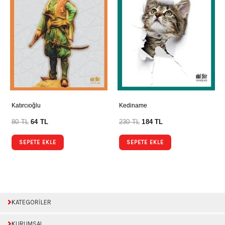
Katırcıoğlu
Kediname
80
TL
64
TL
230
TL
184
TL
SEPETE EKLE
SEPETE EKLE
KATEGORİLER
KURUMSAL