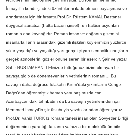
tecrübesinin mitoloji dile çevrilm?sidir. Bu roman Memmed
İsmayıl’in kendi içindeki üzüntülerini ifade etmesi paylaşması ve
arındırması için bir fırsattır.Prof.Dr. Rüstem KAMAL Destansı
duygusal sanatsal (hatta bazen şiirsel) ruh halüsinasyonları
romanın ana kaynağıdır. Roman insan ve doğanın gizemini
insanlarla Tanrı arasındaki gizemli ilişkileri köylerimizin yüzlerce
yıldır yaşadığı ve yaşattığı yarı gerçekçi yarı sembolik inançların
gerçek atmosferini gözler önüne seren bir eserdir. Şair ve yazar
Sabir RUSTAMHANLI Elinizde tuttuğunuz bizim olmayan bir
savaşa gidip de dönemeyenlerin yetimlerinin romanı… Bu
savaşın daha doğrusu felaketin Kırım’daki yıkımlarını Cengiz
Dağcı’dan öğrenmiştik hemen yanı başımızda can
Azerbaycan’daki tahribatını da bu savaşın yetimlerinden şair
Memmed İsmayıl’in şiir üslubuyla yazdıklarından öğreniyoruz…
Prof.Dr. Vahid TÜRK İz romanı tanesi insan olan Sovyetler Birliği
değirmeninin yarattığı facianın yalnızca bir molekülünün bile