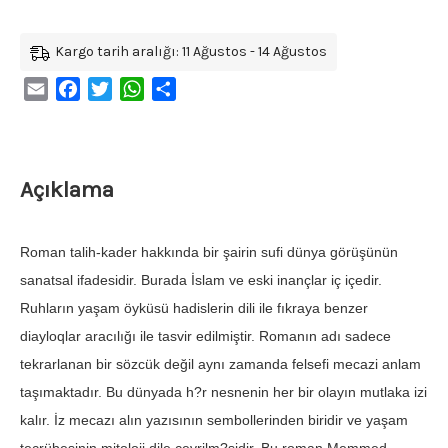
Kargo tarih aralığı: 11 Ağustos - 14 Ağustos
Email
Facebook
Twitter
WhatsApp
Share
Açıklama
Roman talih-kader hakkında bir şairin sufi dünya görüşünün
sanatsal ifadesidir. Burada İslam ve eski inançlar iç içedir.
Ruhların yaşam öyküsü hadislerin dili ile fıkraya benzer
diayloqlar aracılığı ile tasvir edilmiştir. Romanın adı sadece
tekrarlanan bir sözcük değil aynı zamanda felsefi mecazi anlam
taşımaktadır. Bu dünyada h?r nesnenin her bir olayın mutlaka izi
kalır. İz mecazı alın yazısının sembollerinden biridir ve yaşam