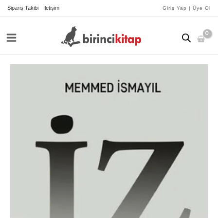
İçeriğe
Sipariş Takibi
İletişim
Giriş Yap | Üye Ol
atla
İz
adet