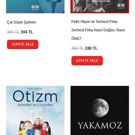
Fethi Okyar ve Serbest Fırka
Çal Söyle Şarkımı
Serbest Fırka Nasıl Doğdu, Nasıl
380
TL
304
TL
Öldü?
SEPETE EKLE
350
TL
280
TL
SEPETE EKLE