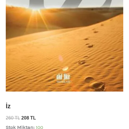
İz
260
TL
208
TL
Stok Miktarı:
100