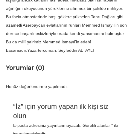
taşıdığı ancak katlanılması âdeta imkânsız olan ıstırapların
ağırlığını okuyucunun yüreklerine silinmez bir şekilde mıhlıyor.
Bu facia atmosferinde başı göklere yükselen Tanrı Dağları gibi
azametli Azerbaycan evlatlarının ruhları Memmed İsmayıl’in son
derece başarılı eskizleriyle orada kendi yansımasını bulmuştur.
Bu da millî şairimiz Memmed İsmayıl’in edebî
başarısıdır.Yazartercüman: Seyfeddin ALTAYLI
Yorumlar (0)
Henüz değerlendirme yapılmadı.
“İz” için yorum yapan ilk kişi siz
olun
E-posta adresiniz yayınlanmayacak.
Gerekli alanlar
*
ile
işaretlenmişlerdir