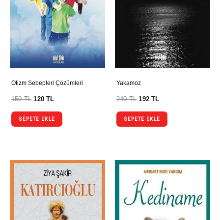
Otizm Sebepleri Çözümleri
Yakamoz
150
TL
120
TL
240
TL
192
TL
SEPETE EKLE
SEPETE EKLE