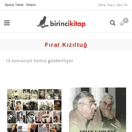
İçeriğe
yeniye
Sipariş Takibi
İletişim
Giriş Yap | Üye Ol
göre
atla
sıralandı
Fırat Kızıltuğ
13 sonucun tümü gösteriliyor