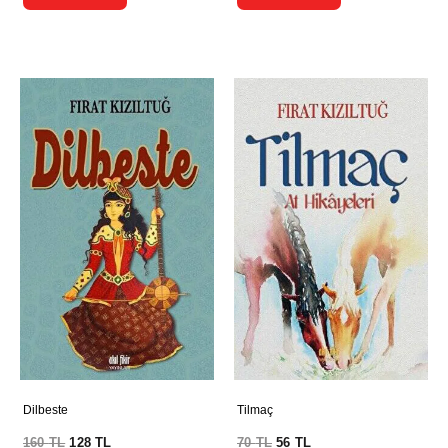
Dilbeste
Tilmaç
160
TL
128
TL
70
TL
56
TL