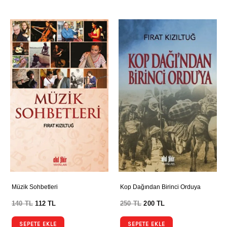
Müzik Sohbetleri
Kop Dağından Birinci Orduya
140
TL
112
TL
250
TL
200
TL
SEPETE EKLE
SEPETE EKLE