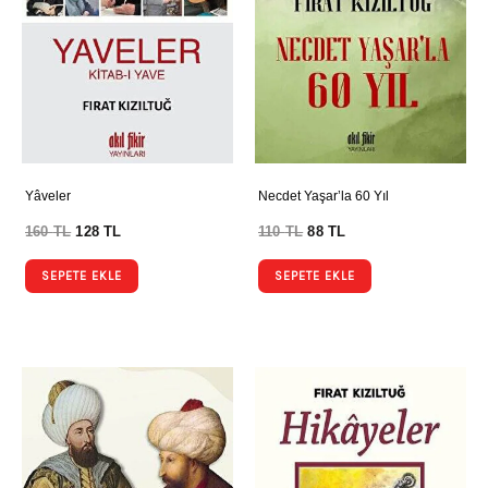
Yâveler
Necdet Yaşar’la 60 Yıl
160
TL
128
TL
110
TL
88
TL
SEPETE EKLE
SEPETE EKLE