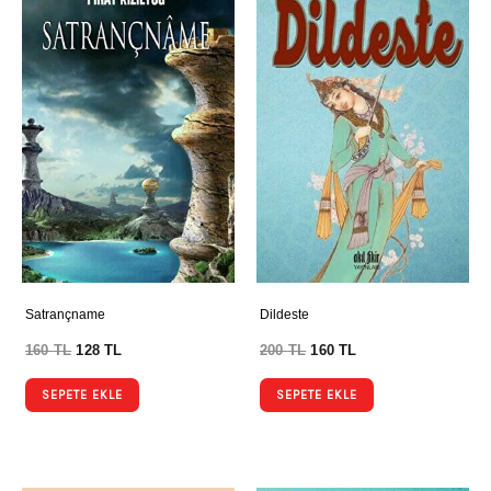
Satrançname
Dildeste
160
TL
128
TL
200
TL
160
TL
SEPETE EKLE
SEPETE EKLE