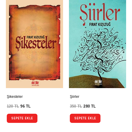
Şikesteler
Şiirler
120
TL
96
TL
350
TL
280
TL
SEPETE EKLE
SEPETE EKLE