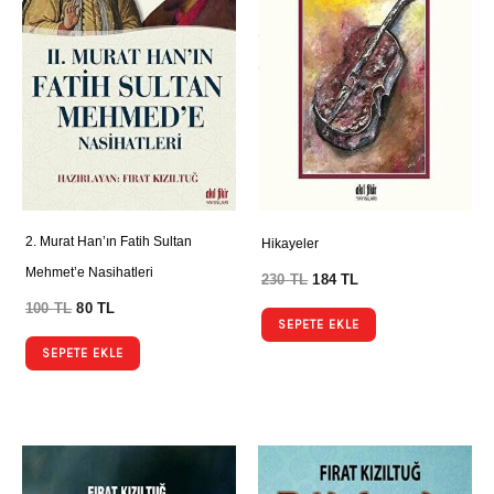
2. Murat Han’ın Fatih Sultan
Hikayeler
Mehmet’e Nasihatleri
230
TL
184
TL
100
TL
80
TL
SEPETE EKLE
SEPETE EKLE