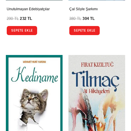
Unutulmayan Edebiyatçılar
Çal Söyle Şarkımı
290
TL
232
TL
380
TL
304
TL
SEPETE EKLE
SEPETE EKLE