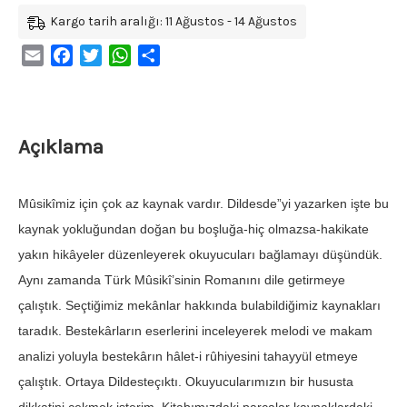
Kargo tarih aralığı: 11 Ağustos - 14 Ağustos
Email
Facebook
Twitter
WhatsApp
Share
Açıklama
Mûsikîmiz için çok az kaynak vardır. Dildesde”yi yazarken işte bu
kaynak yokluğundan doğan bu boşluğa-hiç olmazsa-hakikate
yakın hikâyeler düzenleyerek okuyucuları bağlamayı düşündük.
Aynı zamanda Türk Mûsikî’sinin Romanını dile getirmeye
çalıştık. Seçtiğimiz mekânlar hakkında bulabildiğimiz kaynakları
taradık. Bestekârların eserlerini inceleyerek melodi ve makam
analizi yoluyla bestekârın hâlet-i rûhiyesini tahayyül etmeye
çalıştık. Ortaya Dildesteçıktı. Okuyucularımızın bir hususta