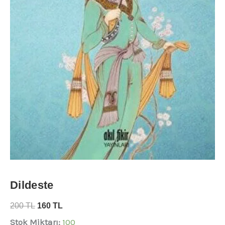
Dildeste
200
TL
160
TL
Stok Miktarı:
100