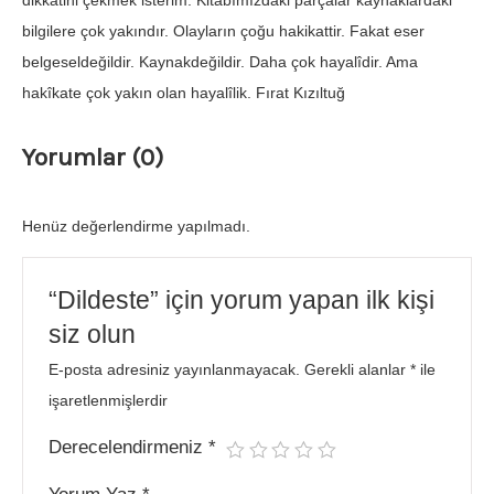
dikkatini çekmek isterim. Kitabımızdaki parçalar kaynaklardaki
bilgilere çok yakındır. Olayların çoğu hakikattir. Fakat eser
belgeseldeğildir. Kaynakdeğildir. Daha çok hayalîdir. Ama
hakîkate çok yakın olan hayalîlik. Fırat Kızıltuğ
Yorumlar (0)
Henüz değerlendirme yapılmadı.
“Dildeste” için yorum yapan ilk kişi
siz olun
E-posta adresiniz yayınlanmayacak.
Gerekli alanlar
*
ile
işaretlenmişlerdir
Derecelendirmeniz
*