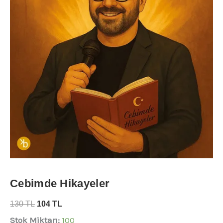
Cebimde Hikayeler
130
TL
104
TL
Stok Miktarı:
100