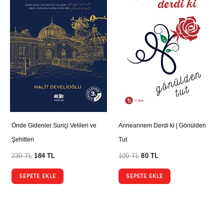
Önde Gidenler Suriçi Velileri ve
Anneannem Derdi ki | Gönülden
Şehitleri
Tut
230
TL
184
TL
100
TL
80
TL
SEPETE EKLE
SEPETE EKLE