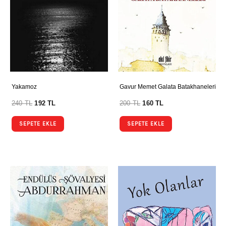
Yakamoz
Gavur Memet Galata Batakhaneleri
240
TL
192
TL
200
TL
160
TL
SEPETE EKLE
SEPETE EKLE