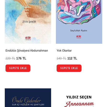
Endülüs Şövalyesi Abdurrahman
Yok Olanlar
220
TL
176
TL
140
TL
112
TL
SEPETE EKLE
SEPETE EKLE