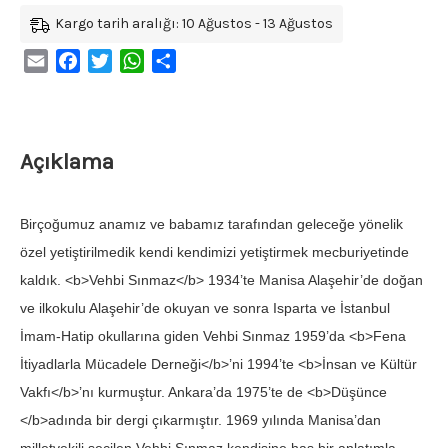
Kargo tarih aralığı: 10 Ağustos - 13 Ağustos
Email
Facebook
Twitter
WhatsApp
Share
Açıklama
Birçoğumuz anamız ve babamız tarafından geleceğe yö­nelik
özel yetiştirilmedik kendi kendimizi yetiştirmek mec­buriyetinde
kaldık. <b>Vehbi Sınmaz</b> 1934’te Manisa Alaşehir’de doğan
ve ilkokulu Alaşehir’de okuyan ve sonra Isparta ve İs­tanbul
İmam-Hatip okullarına giden Vehbi Sınmaz 1959’da <b>Fena
İtiyadlarla Mücadele Derneği</b>’ni 1994’te <b>İnsan ve Kültür
Vakfı</b>’nı kurmuştur. Ankara’da 1975’te de <b>Düşünce
</b>adında bir dergi çıkarmıştır. 1969 yılında Manisa’dan