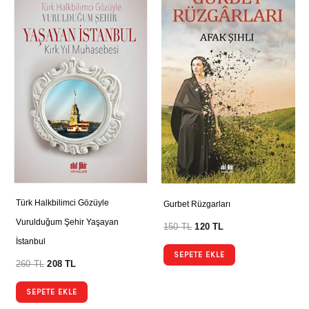
Türk Halkbilimci Gözüyle
Gurbet Rüzgarları
Vurulduğum Şehir Yaşayan
150
TL
120
TL
İstanbul
SEPETE EKLE
260
TL
208
TL
SEPETE EKLE