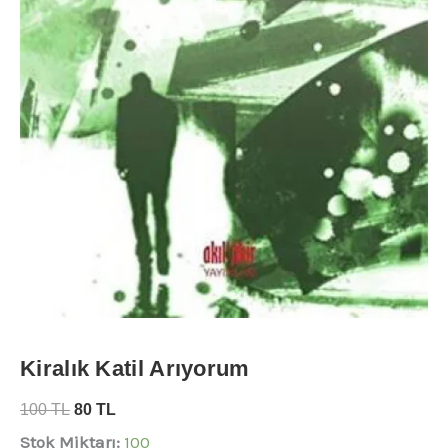
Kiralık Katil Arıyorum
100
TL
80
TL
Stok Miktarı:
100