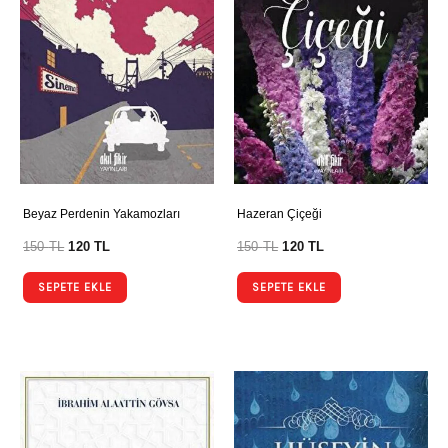
Beyaz Perdenin Yakamozları
Hazeran Çiçeği
150
TL
120
TL
150
TL
120
TL
SEPETE EKLE
SEPETE EKLE