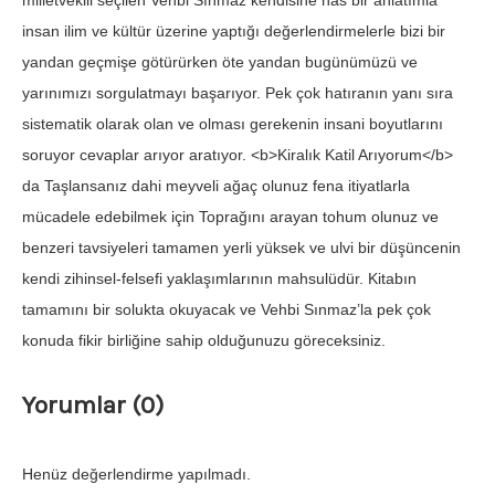
milletvekili seçilen Vehbi Sınmaz kendisine has bir anlatımla
insan ilim ve kültür üzerine yaptığı değerlendirmelerle bizi bir
yandan geçmişe götürürken öte yandan bugünümüzü ve
yarınımızı sorgulatmayı başarıyor. Pek çok hatıranın yanı sıra
sistematik olarak olan ve olması gerekenin insani boyutlarını
soruyor cevaplar arıyor aratıyor. <b>Kiralık Katil Arıyorum</b>
da Taşlansanız dahi meyveli ağaç olunuz fena itiyatlarla
mücadele edebilmek için Toprağını arayan tohum olunuz ve
benzeri tavsiyeleri tamamen yerli yüksek ve ulvi bir düşüncenin
kendi zihinsel-felsefi yaklaşımlarının mahsulüdür. Kitabın
tamamını bir solukta okuyacak ve Vehbi Sınmaz’la pek çok
konuda fikir birliğine sahip olduğunuzu göreceksiniz.
Yorumlar (0)
Henüz değerlendirme yapılmadı.