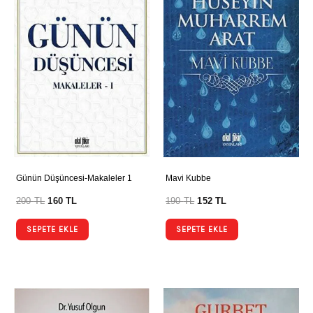
Günün Düşüncesi-Makaleler 1
Mavi Kubbe
200
TL
160
TL
190
TL
152
TL
SEPETE EKLE
SEPETE EKLE