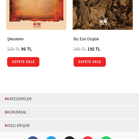
Şikesteler
Biz Esir Düştük
120
TL
96
TL
240
TL
192
TL
SEPETE EKLE
SEPETE EKLE
KATEGORİLER
KURUMSAL
HIZLI ERİŞİM
F
T
I
E
W