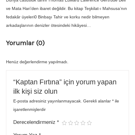
Dünya casusluk tarihi Thomas Edward Lawrence Gertrude Bell
ve Mata Hari’den ibaret değildir. Bu kitap Teşkilat-ı Mahsusa’nın
fedakâr üyeleri0 Binbaşı Tahir ve korku nedir bilmeyen
arkadaşlarının denizler ötesindeki hikâyesi…
Yorumlar (0)
Henüz değerlendirme yapılmadı.
“Kaptan Fırtına” için yorum yapan
ilk kişi siz olun
E-posta adresiniz yayınlanmayacak.
Gerekli alanlar
*
ile
işaretlenmişlerdir
Derecelendirmeniz
*