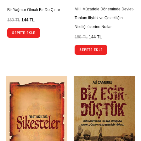
Milli Mücadele Döneminde Devlet-
Bir Yağmur Olmalı Bir De Çınar
Toplum İlişkisi ve Çeteciliğin
180
TL
144
TL
Niteliği üzerine Notlar
SEPETE EKLE
180
TL
144
TL
SEPETE EKLE