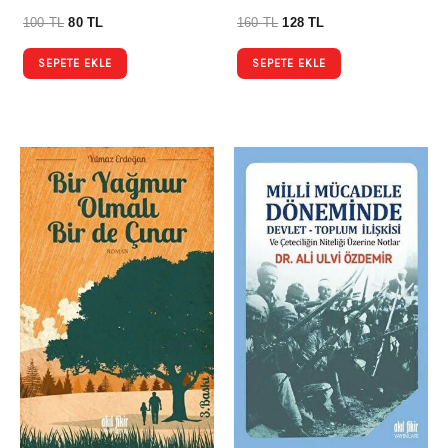
100
TL
80
TL
160
TL
128
TL
SEPETE EKLE
SEPETE EKLE