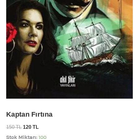
Kaptan Fırtına
150
TL
120
TL
Stok Miktarı:
100