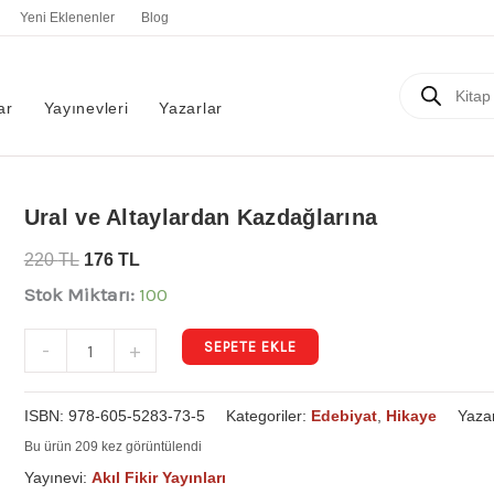
Yeni Eklenenler
Blog
Products
search
ar
Yayınevleri
Yazarlar
Ural
Ural ve Altaylardan Kazdağlarına
ve
220
TL
176
TL
Altaylardan
Stok Miktarı:
100
Kazdağlarına
adet
SEPETE EKLE
-
+
ISBN:
978-605-5283-73-5
Kategoriler:
Edebiyat
,
Hikaye
Yaza
Bu ürün 209 kez görüntülendi
Yayınevi:
Akıl Fikir Yayınları