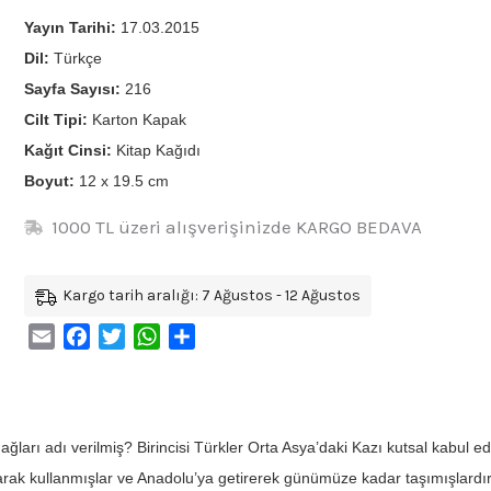
Yayın Tarihi:
17.03.2015
Dil:
Türkçe
Sayfa Sayısı:
216
Cilt Tipi:
Karton Kapak
Kağıt Cinsi:
Kitap Kağıdı
Boyut:
12 x 19.5 cm
1000 TL üzeri alışverişinizde KARGO BEDAVA
Kargo tarih aralığı: 7 Ağustos - 12 Ağustos
Email
Facebook
Twitter
WhatsApp
Share
ağları adı verilmiş? Birincisi Türkler Orta Asya’daki Kazı kutsal kabul ed
rak kullanmışlar ve Anadolu’ya getirerek günümüze kadar taşımışlardır. 