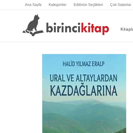
İçeriğe
Ana Sayfa
Kategoriler
Editörün Seçtikleri
Çok Satanlar
atla
Kitapl