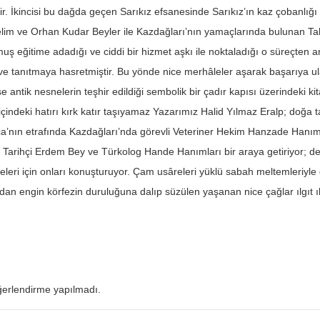
r. İkincisi bu dağda geçen Sarıkız efsanesinde Sarıkız’ın kaz çobanlı
elim ve Orhan Kudar Beyler ile Kazdağları’nın yamaçlarında bulunan Tah
ş eğitime adadığı ve ciddi bir hizmet aşkı ile noktaladığı o süreçten ar
e tanıtmaya hasretmiştir. Bu yönde nice merhâleler aşarak başarıya ul
e antik nesnelerin teşhir edildiği sembolik bir çadır kapısı üzerindeki k
 içindeki hatırı kırk katır taşıyamaz Yazarımız Halid Yılmaz Eralp; doğa ta
’nın etrafında Kazdağları’nda görevli Veteriner Hekim Hanzade Hanım
 Tarihçi Erdem Bey ve Türkolog Hande Hanımları bir araya getiriyor; der
rveleri için onları konuşturuyor. Çam usâreleri yüklü sabah meltemleriyl
dan engin körfezin duruluğuna dalıp süzülen yaşanan nice çağlar ılgıt ı
erlendirme yapılmadı.