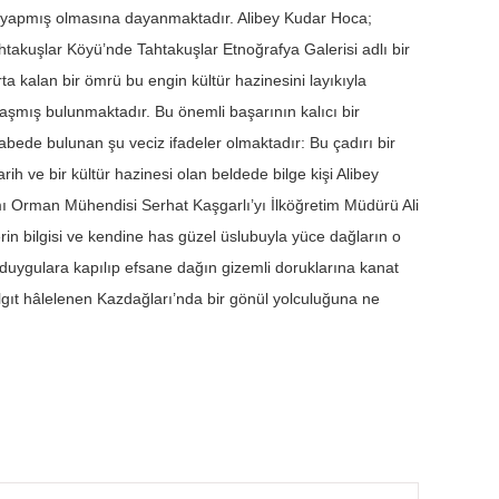
ğı yapmış olmasına dayanmaktadır. Alibey Kudar Hoca;
takuşlar Köyü’nde Tahtakuşlar Etnoğrafya Galerisi adlı bir
ta kalan bir ömrü bu engin kültür hazinesini layıkıyla
aşmış bulunmaktadır. Bu önemli başarının kalıcı bir
itabede bulunan şu veciz ifadeler olmaktadır: Bu çadırı bir
rih ve bir kültür hazinesi olan beldede bilge kişi Alibey
ı Orman Mühendisi Serhat Kaşgarlı’yı İlköğretim Müdürü Ali
in bilgisi ve kendine has güzel üslubuyla yüce dağların o
e duygulara kapılıp efsane dağın gizemli doruklarına kanat
lgıt hâlelenen Kazdağları’nda bir gönül yolculuğuna ne