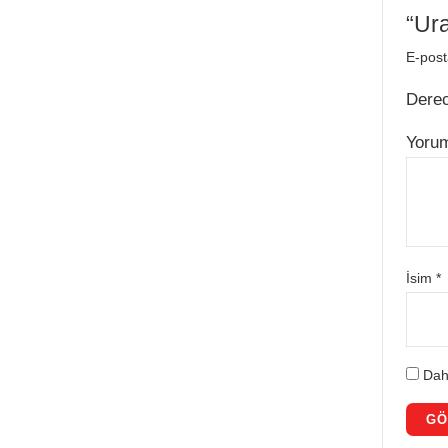
“Ura
E-post
Dere
Yoru
İsim
*
Dah