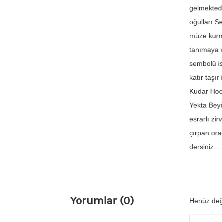
gelmektedi
oğulları S
müze kurmu
tanımaya v
sembolü is
katır taşır
Kudar Hoca
Yekta Beyi
esrarlı zi
çırpan ora
dersiniz…
Yorumlar (0)
Henüz değ