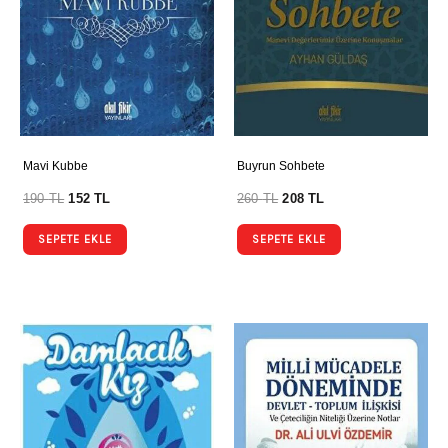
Mavi Kubbe
Buyrun Sohbete
190
TL
152
TL
260
TL
208
TL
SEPETE EKLE
SEPETE EKLE