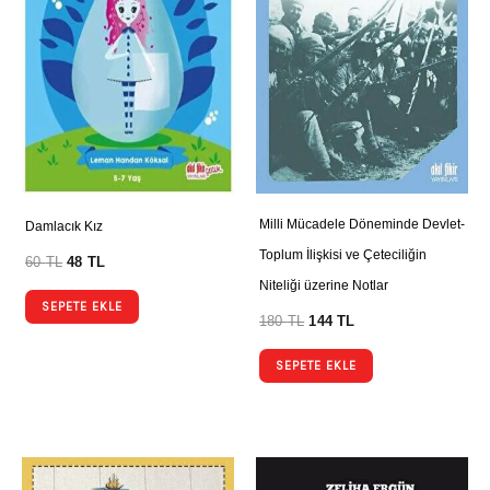
Milli Mücadele Döneminde Devlet-
Damlacık Kız
Toplum İlişkisi ve Çeteciliğin
60
TL
48
TL
Niteliği üzerine Notlar
SEPETE EKLE
180
TL
144
TL
SEPETE EKLE