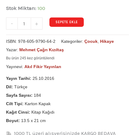
Stok Miktarı:
100
SEPETE EKLE
-
+
ISBN:
978-605-9790-64-2
Kategoriler:
Çocuk
,
Hikaye
Yazar:
Mehmet Çağrı Kızıltaş
Bu ürün 245 kez görüntülendi
Yayınevi:
Akıl Fikir Yayınları
Yayın Tarihi:
25.10.2016
Dil:
Türkçe
Sayfa Sayısı:
184
Cilt Tipi:
Karton Kapak
Kağıt Cinsi:
Kitap Kağıdı
Boyut:
13.5 x 21 cm
1000 TL üzeri alışverişinizde KARGO BEDAVA