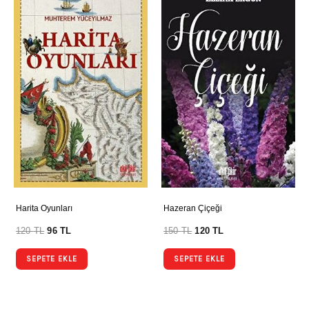
Harita Oyunları
Hazeran Çiçeği
120
TL
96
TL
150
TL
120
TL
SEPETE EKLE
SEPETE EKLE