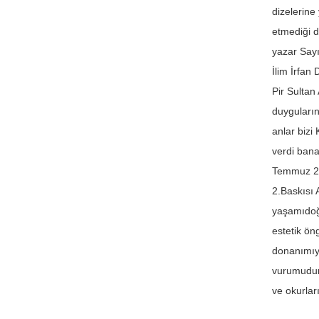
dizelerine
etmediği d
yazar Sayı
İlim İrfan
Pir Sulta
duyguların
anlar bizi
verdi bana
Temmuz 201
2.Baskısı 
yaşamıdoğa
estetik ön
donanımıyl
vurumudur.
ve okurlar