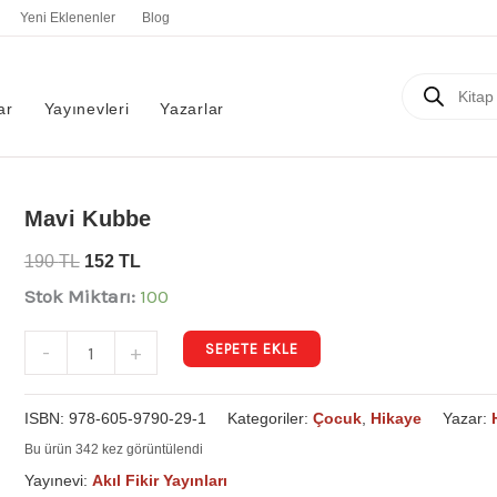
Yeni Eklenenler
Blog
Products
search
ar
Yayınevleri
Yazarlar
Mavi
Mavi Kubbe
Kubbe
190
TL
152
TL
adet
Stok Miktarı:
100
SEPETE EKLE
-
+
ISBN:
978-605-9790-29-1
Kategoriler:
Çocuk
,
Hikaye
Yazar:
Bu ürün 342 kez görüntülendi
Yayınevi:
Akıl Fikir Yayınları