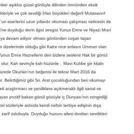
amber aşıklısı güzel gönlüyle dilinden ömründen eksik
leriyle ve çok sevdiği İrfan büyükleri değerli Mutasavvıf
n eserlerini uzun yıllardır okuması çalışması neticesin de
i’ne duyduğu derin ilgisi sevgisi Yunus Emre ve Niyazi Mısri
maya devam ediyor olması gönlünden coşan taşan
’nin dizelerinde olduğu gibi Katre nice anlasın Umman olan
Yunus Emre Hazretlerin den bizlere seslenir Hak bir gönül
olur. Kah sevinçle kah hüzünle .. Mavi Kubbe şiir kitabı
sürede Okurları’nın beğenisi ile tekrar Mart 2016 da
tır. Belirttiğimiz gibi Sn. Arat çocukluğundan beri okumayı
 araştırmacı ve yeniliklere açıkmeraklı ilgili sanat ve
yan pozitif bakan gönül gözüyle iç Dünyası’nın zenginliği
el sözleriyle aslında kendi nefsin terbiye edişinin dışa
zarif üslubuyla. Duyduğu huzuru ailesi dostları sevdikleri