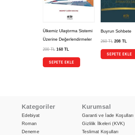
Ülkemiz Ulaştırma Sistemi
Buyrun Sohbete
Üzerine Değerlendirmeler
260
TL
208
TL
200
TL
160
TL
SEPETE EKLE
SEPETE EKLE
Kategoriler
Kurumsal
Edebiyat
Garanti ve İade Koşulları
Roman
Gizlilik İlkeleri (KVK)
Deneme
Teslimat Koşulları