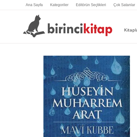
İçeriğe
Ana Sayfa
Kategoriler
Editörün Seçtikleri
Çok Satanlar
atla
Kitapl