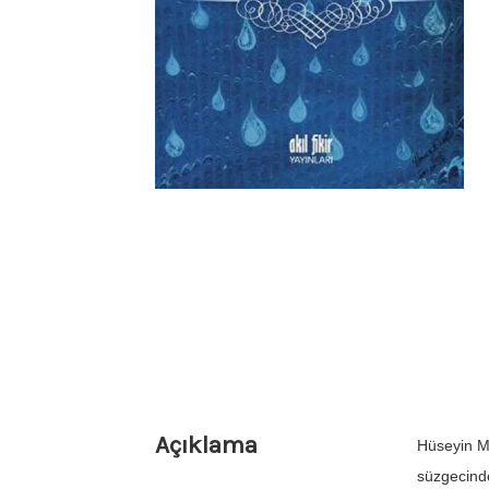
Açıklama
Hüseyin Mu
süzgecinde