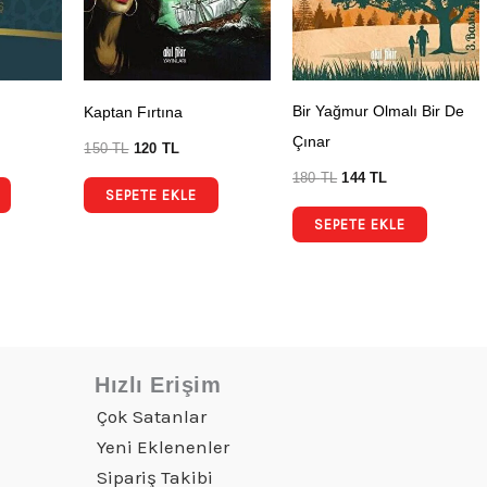
Bir Yağmur Olmalı Bir De
Kaptan Fırtına
Çınar
150
TL
120
TL
180
TL
144
TL
SEPETE EKLE
SEPETE EKLE
Hızlı Erişim
Çok Satanlar
Yeni Eklenenler
Sipariş Takibi