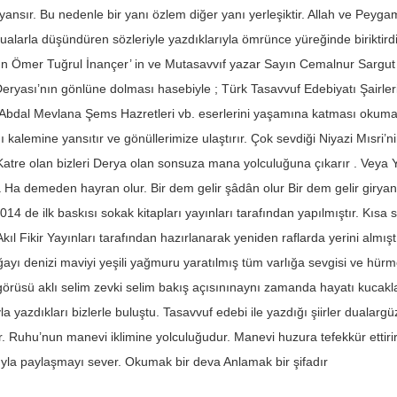
 yansır. Bu nedenle bir yanı özlem diğer yanı yerleşiktir. Allah ve Peyg
ualarla düşündüren sözleriyle yazdıklarıyla ömrünce yüreğinde biriktirdik
n Ömer Tuğrul İnançer’ in ve Mutasavvıf yazar Sayın Cemalnur Sargut ‘u
 Deryası’nın gönlüne dolması hasebiyle ; Türk Tasavvuf Edebiyatı Şairler
n Abdal Mevlana Şems Hazretleri vb. eserlerini yaşamına katması oku
ı kalemine yansıtır ve gönüllerimize ulaştırır. Çok sevdiği Niyazi Mısri
 Katre olan bizleri Derya olan sonsuza mana yolculuğuna çıkarır . Veya 
 Ha demeden hayran olur. Bir dem gelir şâdân olur Bir dem gelir giryan 
4 de ilk baskısı sokak kitapları yayınları tarafından yapılmıştır. Kısa 
Akıl Fikir Yayınları tarafından hazırlanarak yeniden raflarda yerini almış
yı denizi maviyi yeşili yağmuru yaratılmış tüm varlığa sevgisi ve hürmeti
görüsü aklı selim zevki selim bakış açısınınaynı zamanda hayatı kucakla
a yazdıkları bizlerle buluştu. Tasavvuf edebi ile yazdığı şiirler dualargüz
 Ruhu’nun manevi iklimine yolculuğudur. Manevi huzura tefekkür ettirir 
ıyla paylaşmayı sever. Okumak bir deva Anlamak bir şifadır