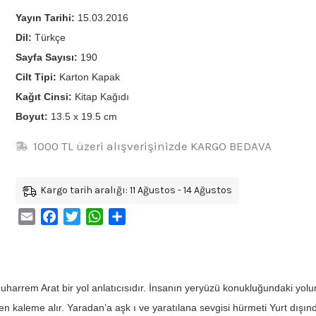
Yayın Tarihi:
15.03.2016
Dil:
Türkçe
Sayfa Sayısı:
190
Cilt Tipi:
Karton Kapak
Kağıt Cinsi:
Kitap Kağıdı
Boyut:
13.5 x 19.5 cm
1000 TL üzeri alışverişinizde KARGO BEDAVA
Kargo tarih aralığı: 11 Ağustos - 14 Ağustos
Email
Facebook
Twitter
WhatsApp
Share
harrem Arat bir yol anlatıcısıdır. İnsanın yeryüzü konukluğundaki yolun
n kaleme alır. Yaradan’a aşk ı ve yaratılana sevgisi hürmeti Yurt dışı