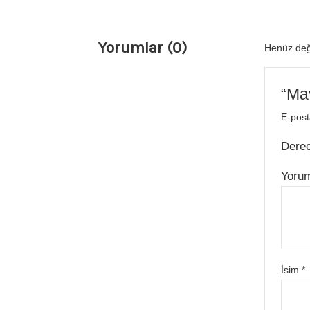
Yorumlar (0)
Henüz değ
“Mav
E-post
Dere
Yoru
İsim
*