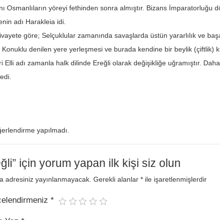
ını Osmanlıların yöreyi fethinden sonra almıştır. Bizans İmparatorluğu
enin adı Harakleia idi.
 rivayete göre; Selçuklular zamanında savaşlarda üstün yararlılık ve başar
Konuklu denilen yere yerleşmesi ve burada kendine bir beylik (çiftlik)
ri Elli adı zamanla halk dilinde Ereğli olarak değişikliğe uğramıştır. Dah
edi.
erlendirme yapılmadı.
ğli” için yorum yapan ilk kişi siz olun
a adresiniz yayınlanmayacak.
Gerekli alanlar
*
ile işaretlenmişlerdir
celendirmeniz
*