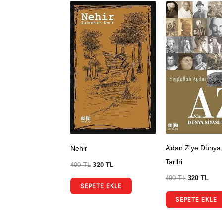
A’dan Z’ye Dünya 
Nehir
Tarihi
400
TL
320
TL
400
TL
320
TL
SEPETE EKLE
SEPETE EKLE