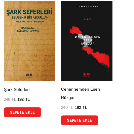
Cehennemden Esen
Şark Seferleri
Rüzgar
240
TL
192
TL
240
TL
192
TL
SEPETE EKLE
SEPETE EKLE