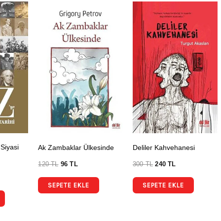
Siyasi
Ak Zambaklar Ülkesinde
Deliler Kahvehanesi
120
TL
96
TL
300
TL
240
TL
SEPETE EKLE
SEPETE EKLE