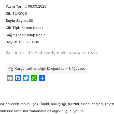
Yayın Tarihi:
06.09.2023
Dil:
TÜRKÇE
Sayfa Sayısı:
80
Cilt Tipi:
Karton Kapak
Kağıt Cinsi:
Kitap Kağıdı
Boyut:
13.5 x 21 cm
1000 TL üzeri alışverişinizde KARGO BEDAVA
Kargo tarih aralığı: 10 Ağustos - 13 Ağustos
Email
Facebook
Twitter
WhatsApp
Share
söz edilecek konusu çok. Tarihi, balıkçılığı, turizmi, evleri, bağları, zeyti
 kültürün tanıtılma zamanının geldiğini düşünüyorum.