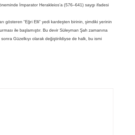
 döneminde İmparator Herakleios’a (576–641) saygı ifadesi
ı gösteren “Eğri Elli” yedi kardeşten birinin, şimdiki yerinin
 kurması ile başlamıştır. Bu devir Süleyman Şah zamanına
a sonra Güzelkıyı olarak değiştirildiyse de halk, bu ismi