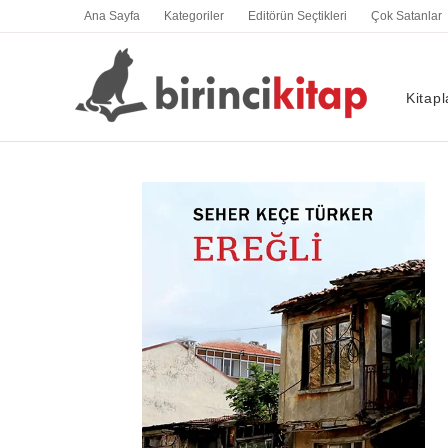
İçeriğe
Ana Sayfa
Kategoriler
Editörün Seçtikleri
Çok Satanlar
atla
Kitapl