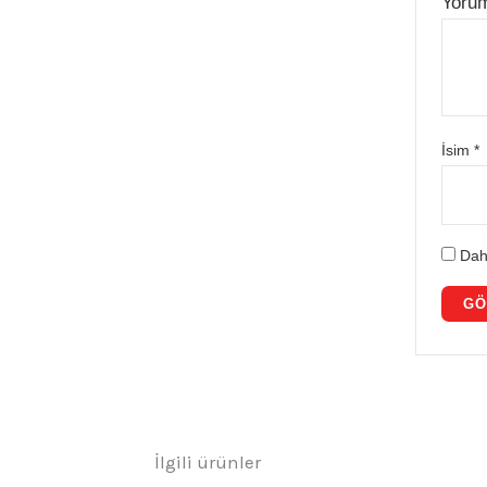
Yoru
İsim
*
Dah
İlgili ürünler