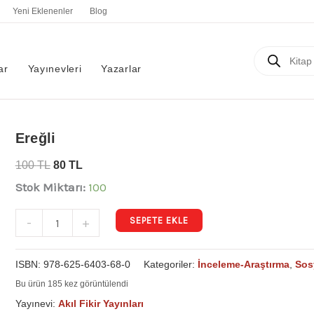
Yeni Eklenenler
Blog
Products
search
ar
Yayınevleri
Yazarlar
Ereğli
Ereğli
adet
100
TL
80
TL
Stok Miktarı:
100
SEPETE EKLE
-
+
ISBN:
978-625-6403-68-0
Kategoriler:
İnceleme-Araştırma
,
Sos
Bu ürün 185 kez görüntülendi
Yayınevi:
Akıl Fikir Yayınları