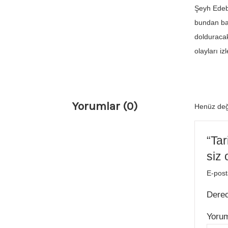
Şeyh Edebâ
bundan baş
dolduracak
olayları i
Yorumlar (0)
Henüz değ
“Tar
siz 
E-post
Dere
Yoru