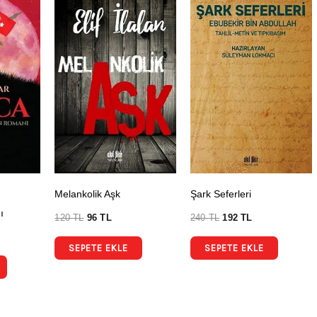
Melankolik Aşk
Şark Seferleri
ı
120
TL
96
TL
240
TL
192
TL
SEPETE EKLE
SEPETE EKLE