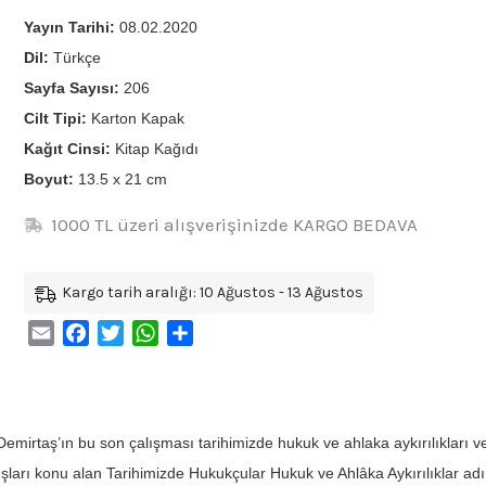
Yayın Tarihi:
08.02.2020
Dil:
Türkçe
Sayfa Sayısı:
206
Cilt Tipi:
Karton Kapak
Kağıt Cinsi:
Kitap Kağıdı
Boyut:
13.5 x 21 cm
1000 TL üzeri alışverişinizde KARGO BEDAVA
Kargo tarih aralığı: 10 Ağustos - 13 Ağustos
Email
Facebook
Twitter
WhatsApp
Share
Demirtaş’ın bu son çalışması tarihimizde hukuk ve ahlaka aykırılıkları ve
şları konu alan Tarihimizde Hukukçular Hukuk ve Ahlâka Aykırılıklar adın