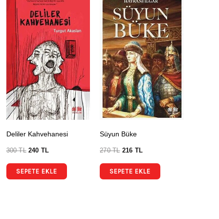
Deliler Kahvehanesi
Süyun Büke
300
TL
240
TL
270
TL
216
TL
SEPETE EKLE
SEPETE EKLE