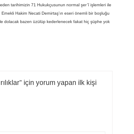
den tarihimizin 71 Hukukçusunun normal şer’î işlemleri ile
an Emekli Hakim Necati Demirtaş’ın eseri önemli bir boşluğu
riyle dolacak bazen üzülüp kederlenecek fakat hiç şüphe yok
ıklar” için yorum yapan ilk kişi