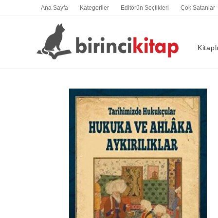
İçeriğe
Ana Sayfa
Kategoriler
Editörün Seçtikleri
Çok Satanlar
atla
Kitapl