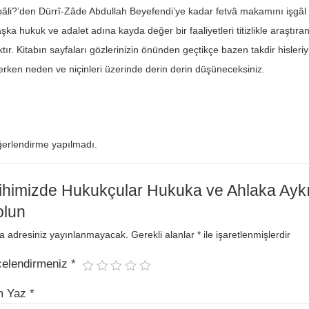
li?’den Dürrî-Zâde Abdullah Beyefendi’ye kadar fetvâ makamını işgâl e
ka hukuk ve adalet adına kayda değer bir faaliyetleri titizlikle araştır
tır. Kitabın sayfaları gözlerinizin önünden geçtikçe bazen takdir hisle
zlerken neden ve niçinleri üzerinde derin derin düşüneceksiniz.
erlendirme yapılmadı.
ihimizde Hukukçular Hukuka ve Ahlaka Aykırıl
olun
a adresiniz yayınlanmayacak.
Gerekli alanlar
*
ile işaretlenmişlerdir
celendirmeniz
*
m Yaz
*