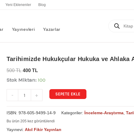
Yeni Eklenenler
Blog
Products
search
ar
Yayınevleri
Yazarlar
Tarihimizde
Tarihimizde Hukukçular Hukuka ve Ahlaka Ay
Hukukçular
500
TL
400
TL
Hukuka
Stok Miktarı:
100
ve
Ahlaka
SEPETE EKLE
-
+
Aykırılıklar
adet
ISBN:
978-605-9499-14-9
Kategoriler:
İnceleme-Araştırma
,
Tari
Bu ürün 205 kez görüntülendi
Yayınevi:
Akıl Fikir Yayınları