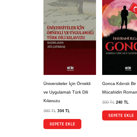
Üniversiteler İçin Örnekli
Gonca Kıbrıslı Bir
ve Uygulamalı Türk Dili
Mücahidin Roman
Kılavuzu
300
TL
240
TL
380
TL
304
TL
SEPETE EKLE
SEPETE EKLE