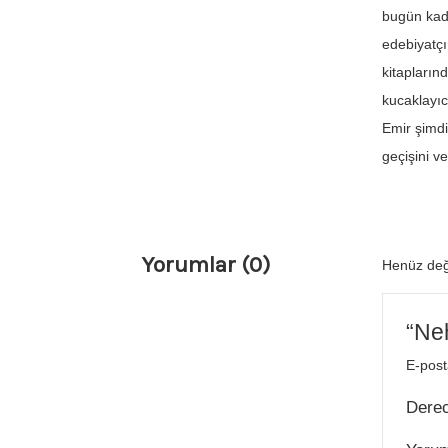
bugün kadar
edebiyatçı
kitapların
kucaklayıc
Emir şimdi
geçişini 
Yorumlar (0)
Henüz değ
“Neh
E-post
Dere