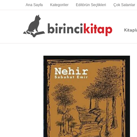
İçeriğe
Ana Sayfa
Kategoriler
Editörün Seçtikleri
Çok Satanlar
atla
Kitapl