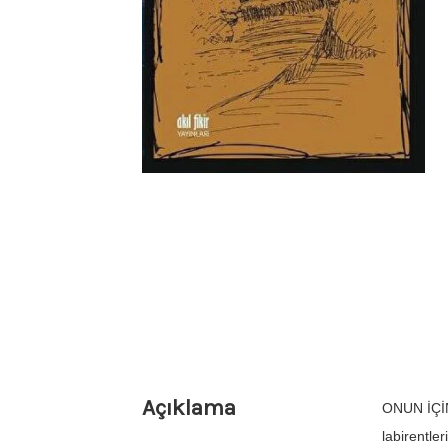
Açıklama
ONUN İÇİ
labirentle