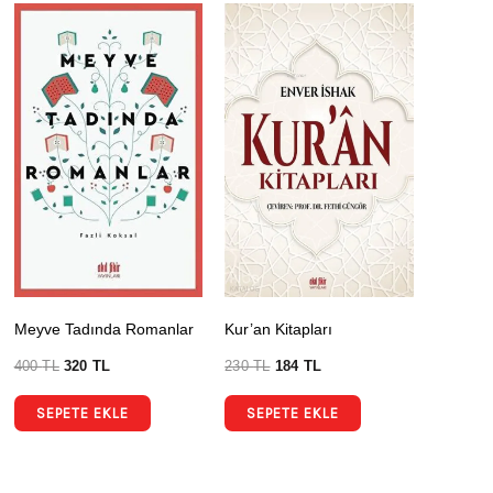
Meyve Tadında Romanlar
Kur’an Kitapları
400
TL
320
TL
230
TL
184
TL
SEPETE EKLE
SEPETE EKLE