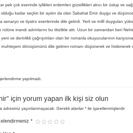
 pek çok eserinde iyilikleri erdemleri güzellikleri akıcı bir üslup ve sağla
 olduğu kadar seçkin bir aydın da olan Sabahat Emir duygu ve düşüncele
da senaryo ve tiyatro eserlerinde dile getirdi. Yerli ve millî duyguları y
ı rolüne inandı adımlarını bu titizlikle attı. Uzun bir zamandan beri Ne
 yeni ve derinlikli çağrışımları olan bir romanla okuyucularının karşıs
ve muhteşem dönüşümünü dile getiren romanı düşünerek ve hislenerek 
erlendirme yapılmadı.
ir” için yorum yapan ilk kişi siz olun
a adresiniz yayınlanmayacak.
Gerekli alanlar
*
ile işaretlenmişlerdir
celendirmeniz
*