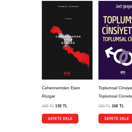
Cehennemden Esen
Toplumsal Cinsiye
Rüzgar
Toplumsal Cinnet
240
TL
192
TL
210
TL
168
TL
SEPETE EKLE
SEPETE EKLE