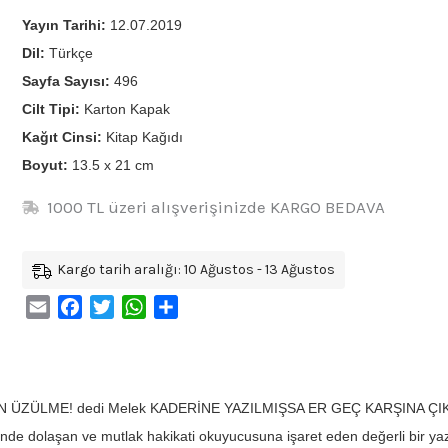
Yayın Tarihi:
12.07.2019
Dil:
Türkçe
Sayfa Sayısı:
496
Cilt Tipi:
Karton Kapak
Kağıt Cinsi:
Kitap Kağıdı
Boyut:
13.5 x 21 cm
1000 TL üzeri alışverişinizde KARGO BEDAVA
Kargo tarih aralığı: 10 Ağustos - 13 Ağustos
Email
Facebook
Twitter
WhatsApp
Share
N ÜZÜLME! dedi Melek KADERİNE YAZILMIŞSA ER GEÇ KARŞINA ÇIKAR
rinde dolaşan ve mutlak hakikati okuyucusuna işaret eden değerli bir ya