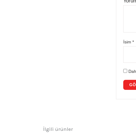
Yoru
İsim
*
Dah
İlgili ürünler