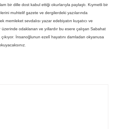
m bir dille dost kabul ettiği okurlarıyla paylaştı. Kıymetli bir
rini muhtelif gazete ve dergilerdeki yazılarında
üksek memleket sevdalısı yazar edebiyatın kuşatıcı ve
hir üzerinde odaklanan ve yıllardır bu esere çalışan Sabahat
ına çıkıyor. İnsanoğlunun ezelî hayatını damladan okyanusa
okuyacaksınız.