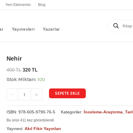
Yeni Eklenenler
Blog
Products
search
ar
Yayınevleri
Yazarlar
Nehir
Nehir
adet
400
TL
320
TL
Stok Miktarı:
100
SEPETE EKLE
-
+
ISBN:
978-605-9790-76-5
Kategoriler:
İnceleme-Araştırma
,
Tari
Bu ürün 411 kez görüntülendi
Yayınevi:
Akıl Fikir Yayınları