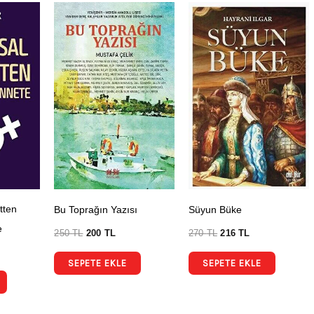
tten
Bu Toprağın Yazısı
Süyun Büke
e
250
TL
200
TL
270
TL
216
TL
SEPETE EKLE
SEPETE EKLE