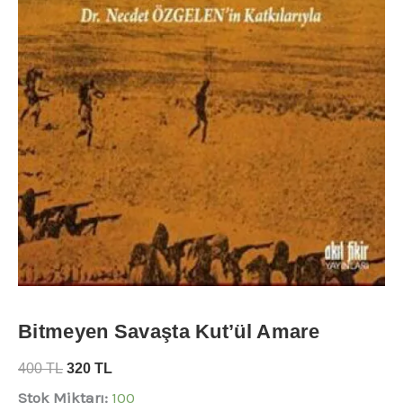
Bitmeyen Savaşta Kut’ül Amare
400
TL
320
TL
Stok Miktarı:
100