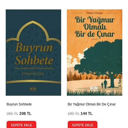
Buyrun Sohbete
Bir Yağmur Olmalı Bir De Çınar
260
TL
208
TL
180
TL
144
TL
SEPETE EKLE
SEPETE EKLE