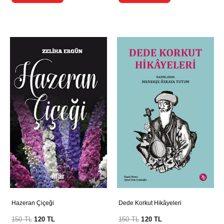
Hazeran Çiçeği
Dede Korkut Hikâyeleri
150
TL
120
TL
150
TL
120
TL