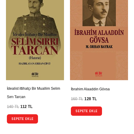
İdealist ittihatçı Bir Muallim Selim
İbrahim Alaaddin Gövsa
Sırrı Tarcan
160
TL
128
TL
140
TL
112
TL
SEPETE EKLE
SEPETE EKLE