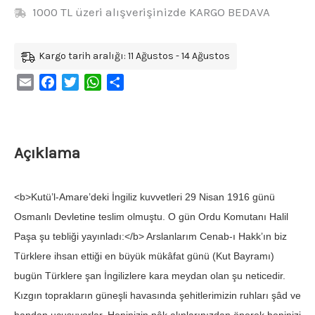
1000 TL üzeri alışverişinizde KARGO BEDAVA
Kargo tarih aralığı: 11 Ağustos - 14 Ağustos
Email
Facebook
Twitter
WhatsApp
Share
Açıklama
<b>Kutü’l-Amare’deki İngiliz kuvvetleri 29 Nisan 1916 günü
Osmanlı Devletine teslim olmuştu. O gün Ordu Komutanı Halil
Paşa şu tebliği yayınladı:</b> Arslanlarım Cenab-ı Hakk’ın biz
Türklere ihsan ettiği en büyük mükâfat günü (Kut Bayramı)
bugün Türklere şan İngilizlere kara meydan olan şu neticedir.
Kızgın toprakların güneşli havasında şehitlerimizin ruhları şâd ve