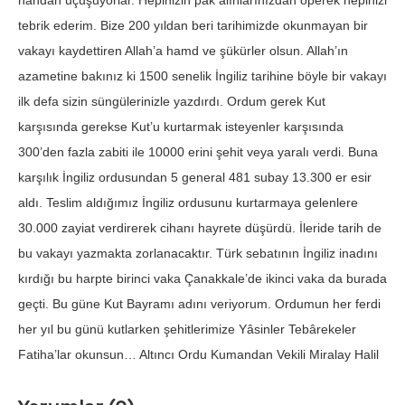
handan uçuşuyorlar. Hepinizin pâk alınlarınızdan öperek hepinizi
tebrik ederim. Bize 200 yıldan beri tarihimizde okunmayan bir
vakayı kaydettiren Allah’a hamd ve şükürler olsun. Allah’ın
azametine bakınız ki 1500 senelik İngiliz tarihine böyle bir vakayı
ilk defa sizin süngülerinizle yazdırdı. Ordum gerek Kut
karşısında gerekse Kut’u kurtarmak isteyenler karşısında
300’den fazla zabiti ile 10000 erini şehit veya yaralı verdi. Buna
karşılık İngiliz ordusundan 5 general 481 subay 13.300 er esir
aldı. Teslim aldığımız İngiliz ordusunu kurtarmaya gelenlere
30.000 zayiat verdirerek cihanı hayrete düşürdü. İleride tarih de
bu vakayı yazmakta zorlanacaktır. Türk sebatının İngiliz inadını
kırdığı bu harpte birinci vaka Çanakkale’de ikinci vaka da burada
geçti. Bu güne Kut Bayramı adını veriyorum. Ordumun her ferdi
her yıl bu günü kutlarken şehitlerimize Yâsinler Tebârekeler
Fatiha’lar okunsun… Altıncı Ordu Kumandan Vekili Miralay Halil