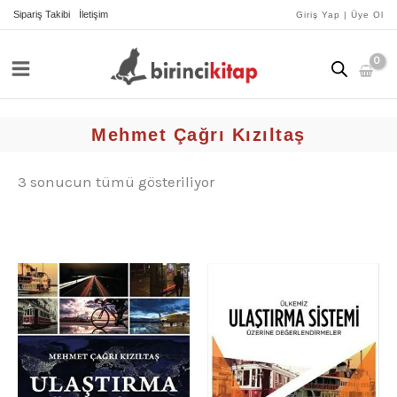
İçeriğe
yeniye
Sipariş Takibi
İletişim
Giriş Yap | Üye Ol
göre
atla
sıralandı
Mehmet Çağrı Kızıltaş
3 sonucun tümü gösteriliyor