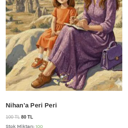
Nihan’a Peri Peri
100
TL
80
TL
Stok Miktarı:
100