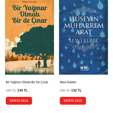
Bir Yağmur Olmalı Bir De Çınar
Mavi Kubbe
180
TL
144
TL
190
TL
152
TL
SEPETE EKLE
SEPETE EKLE