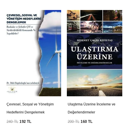
Çevresel, Sosyal ve Yönetişim
Ulaştırma Üzerine İnceleme ve
Hedeflerini Dengelemek
Değerlendirmeler
240
TL
192
TL
200
TL
160
TL