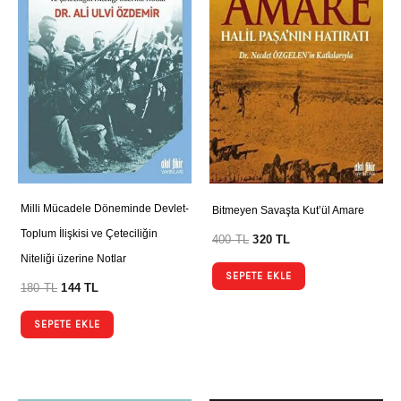
Milli Mücadele Döneminde Devlet-
Bitmeyen Savaşta Kut’ül Amare
Toplum İlişkisi ve Çeteciliğin
400
TL
320
TL
Niteliği üzerine Notlar
SEPETE EKLE
180
TL
144
TL
SEPETE EKLE