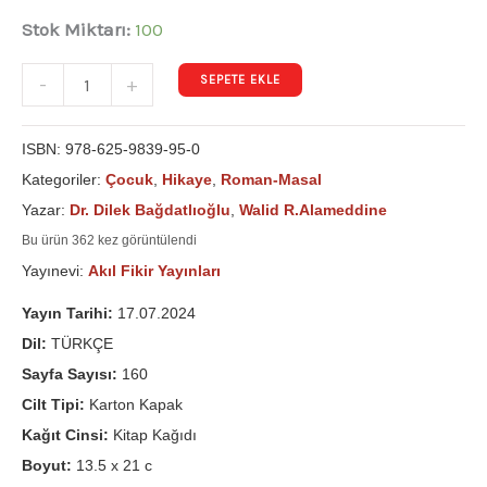
Stok Miktarı:
100
SEPETE EKLE
-
+
ISBN:
978-625-9839-95-0
Kategoriler:
Çocuk
,
Hikaye
,
Roman-Masal
Yazar:
Dr. Dilek Bağdatlıoğlu
,
Walid R.Alameddine
Bu ürün 362 kez görüntülendi
Yayınevi:
Akıl Fikir Yayınları
Yayın Tarihi:
17.07.2024
Dil:
TÜRKÇE
Sayfa Sayısı:
160
Cilt Tipi:
Karton Kapak
Kağıt Cinsi:
Kitap Kağıdı
Boyut:
13.5 x 21 c