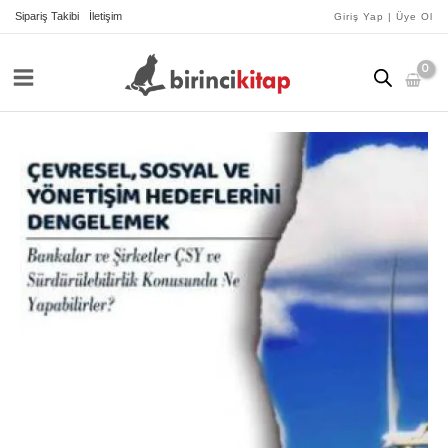
İçeriğe
Sipariş Takibi
İletişim
Giriş Yap | Üye Ol
atla
Çevresel,
Sosyal
ve
Yönetişim
Hedeflerini
Dengelemek
adet