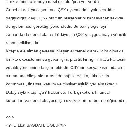
Türkiye’nin bu konuyu nasıl ele aldığına yer verdik.
Genel olarak yaklaşımımız, ÇSY eylemleri­nin yalnızca ildim
değişikliğini değil, ÇSY’nin tüm bileşenlerini kapsayacak şekilde
dengelenmesi gerektiği yönündedir. Bu bakış açısı aynı
zamanda da genel olarak Türkiye’nin ÇSY’yi uygulamaya yönelik
resmi politikasıdır.
Kitapta ele alman çevresel bileşenler temel olarak ildim olmakla
birlikte ekosistemin su güvenliğini, plastik kirliliğini, hava kalitesini
ve atık yönetimini de içermektedir. ÇSY nin sosyal kısmın­da ele
alman ana bileşenler arasında sağlık, eğitim, tüketicinin
korunması, finansal katılım ve cinsiyet eşitliği yer almaktadır.
Dolayısıyla kitap; ÇSY hakkında, Türk şirketleri, finansal
kurumları ve genel okuyucu için eksiksiz bir rehber niteliğindedir.
<ol>
<li> DİLEK BAĞDATLIOĞLU</li>