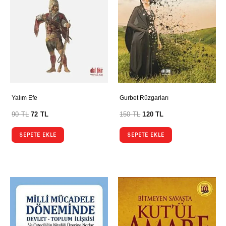
Yalım Efe
Gurbet Rüzgarları
90
TL
72
TL
150
TL
120
TL
SEPETE EKLE
SEPETE EKLE