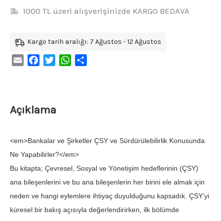
1000 TL üzeri alışverişinizde KARGO BEDAVA
Kargo tarih aralığı: 7 Ağustos - 12 Ağustos
Email
Facebook
Twitter
WhatsApp
Share
Açıklama
<em>Bankalar ve Şirketler ÇSY ve Sürdürülebilirlik Konusunda
Ne Yapabilirler?</em>
Bu kitapta; Çevresel, Sosyal ve Yönetişim hedeflerinin (ÇSY)
ana bileşenlerini ve bu ana bileşenlerin her birini ele almak için
neden ve hangi eylemlere ihtiyaç duyulduğunu kapsadık. ÇSY’yi
küresel bir bakış açısıyla değerlendirirken, ilk bölüm­de