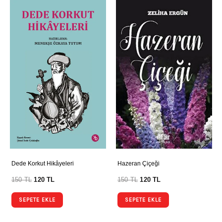
Dede Korkut Hikâyeleri
Hazeran Çiçeği
150
TL
120
TL
150
TL
120
TL
SEPETE EKLE
SEPETE EKLE