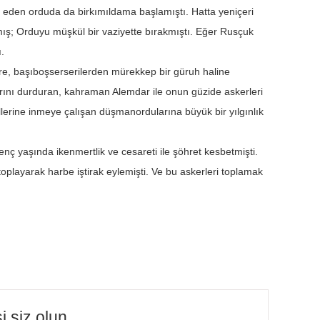
p eden orduda da birkımıldama başlamıştı. Hatta yeniçeri
mış; Orduyu müşkül bir vaziyette bırakmıştı. Eğer Rusçuk
.
mre, başıboşserserilerden mürekkep bir güruh haline
arını durduran, kahraman Alemdar ile onun güzide askerleri
illerine inmeye çalışan düşmanordularına büyük bir yılgınlık
ç yaşında ikenmertlik ve cesareti ile şöhret kesbetmişti.
playarak harbe iştirak eylemişti. Ve bu askerleri toplamak
i siz olun