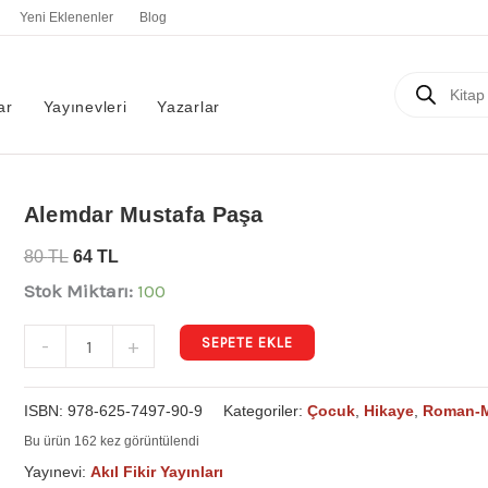
Yeni Eklenenler
Blog
Products
search
ar
Yayınevleri
Yazarlar
Alemdar
Alemdar Mustafa Paşa
Mustafa
80
TL
64
TL
Paşa
Stok Miktarı:
100
adet
SEPETE EKLE
-
+
ISBN:
978-625-7497-90-9
Kategoriler:
Çocuk
,
Hikaye
,
Roman-M
Bu ürün 162 kez görüntülendi
Yayınevi:
Akıl Fikir Yayınları