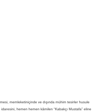
ilmesi, memleketiniçinde ve dışında mühim tesirler husule
un idaresini, hemen hemen kâmilen “Kabakçı Mustafa” eline