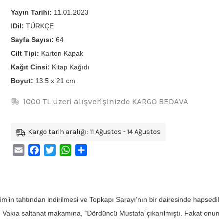
Yayın Tarihi:
11.01.2023
I
Dil:
TÜRKÇE
Sayfa Sayısı:
64
Cilt Tipi:
Karton Kapak
Kağıt Cinsi:
Kitap Kağıdı
Boyut:
13.5 x 21 cm
1000 TL üzeri alışverişinizde KARGO BEDAVA
Kargo tarih aralığı: 11 Ağustos - 14 Ağustos
Email
Facebook
Twitter
WhatsApp
Share
im’in tahtından indirilmesi ve Topkapı Sarayı’nın bir dairesinde hapsed
ti. Vakıa saltanat makamına, “Dördüncü Mustafa”çıkarılmıştı. Fakat on