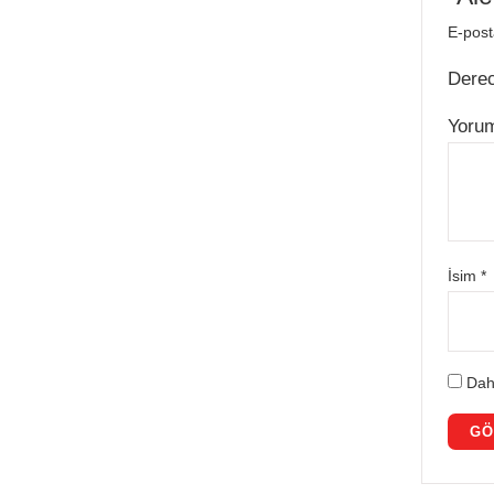
E-post
Dere
Yoru
İsim
*
Dah