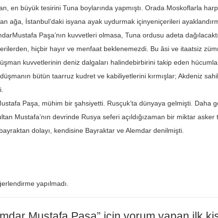
yan, en büyük tesirini Tuna boylarında yapmıştı. Orada Moskoflarla har
an ağa, İstanbul’daki isyana ayak uydurmak içinyeniçerileri ayaklandır
darMustafa Paşa’nın kuvvetleri olmasa, Tuna ordusu adeta dağılacaktı
çerilerden, hiçbir hayır ve menfaat beklenemezdi. Bu âsi ve itaatsiz zü
Düşman kuvvetlerinin deniz dalgaları halindebirbirini takip eden hücuml
r,düşmanın bütün taarruz kudret ve kabiliyetlerini kırmışlar; Akdeniz sah
i.
stafa Paşa, mühim bir şahsiyetti. Rusçuk’ta dünyaya gelmişti. Daha gen
tan Mustafa’nın devrinde Rusya seferi açıldığızaman bir miktar asker to
ı bayraktan dolayı, kendisine Bayraktar ve Alemdar denilmişti.
erlendirme yapılmadı.
mdar Mustafa Paşa” için yorum yapan ilk kiş