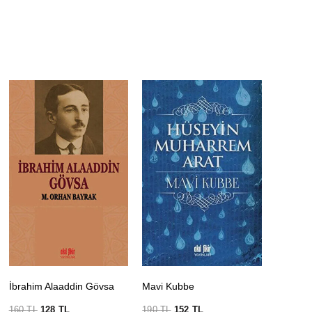
İbrahim Alaaddin Gövsa
Mavi Kubbe
160
TL
128
TL
190
TL
152
TL