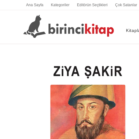
İçeriğe
Ana Sayfa
Kategoriler
Editörün Seçtikleri
Çok Satanlar
atla
Kitapl