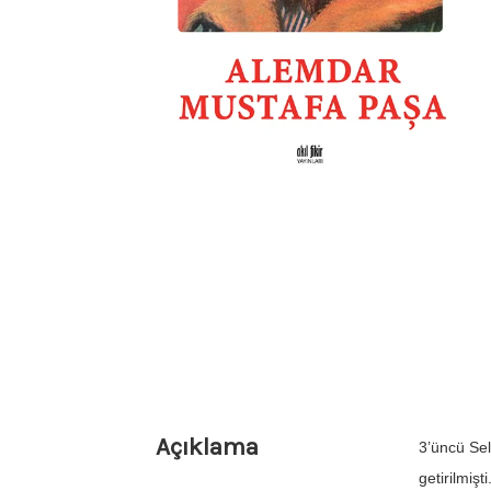
Açıklama
3’üncü Sel
getirilmiş