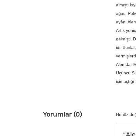
almıştı.İs
ağası Pelv
ayânı Alem
Artık yeni
gelmişti. 
idi. Bunla
vermişlerd
Alemdar Mu
Üçüncü Sul
için açtığ
Yorumlar (0)
Henüz değ
“Ale