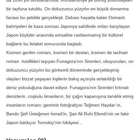
da 1890 yılı sonbaharında, Konstantiniye’ye dönüş yolundayken
bir tayfuna tutuldu. On dokuzuncu yüzyılın en büyük donanma
faciası bu şekilde gerçekleşti. Dahası hayatta kalan Osmanlı
bahriyeleri ile kaza sonrası Japonya sahilinde onları karşılayan
Japon köylüler arasında emsaline rastlanmamış bir kültürel
bağlantı bu felaket sonucunda başladı.
Kısmen gerilim romanı, kısmen bir destan, kısmen de tarihsel
roman özellikleri taşıyan Funagora’nın Sirenleri, okuyucuları, on
dokuzuncu yüzyılın bu görkemli döneminde gerçekleşmiş
olayları bizzat yaşayan kişilerin bakış açısıyla anlatıldığı bir
deniz yolculuğuna davet ediyor. Funagora’nın Sirenleri fırtınalı
denizlerin, coşkulu limanların, bir çağın kapanışına tanıklık etmiş
insanların romanı; geminin fotoğrafçısı Teğmen Haydar’ın,
Bando Şefi Üsteğmen İsmail’in, Şair Ali Ruhi Efendi’nin ve fakir
Japon balıkçısı Tomokiçi’nin hikâyesi…