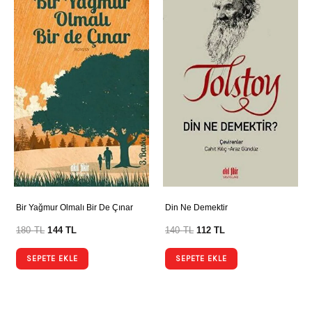
Bir Yağmur Olmalı Bir De Çınar
Din Ne Demektir
180
TL
144
TL
140
TL
112
TL
SEPETE EKLE
SEPETE EKLE