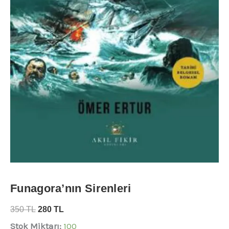
Funagora’nın Sirenleri
350
TL
280
TL
Stok Miktarı:
100