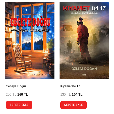
Geceye Doğru
Kıyamet 04.17
200
TL
160
TL
130
TL
104
TL
SEPETE EKLE
SEPETE EKLE