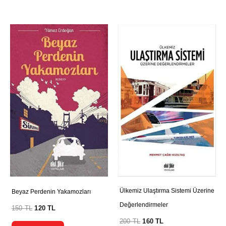
Ülkemiz Ulaştırma Sistemi Üzerine
Beyaz Perdenin Yakamozları
Değerlendirmeler
150
TL
120
TL
200
TL
160
TL