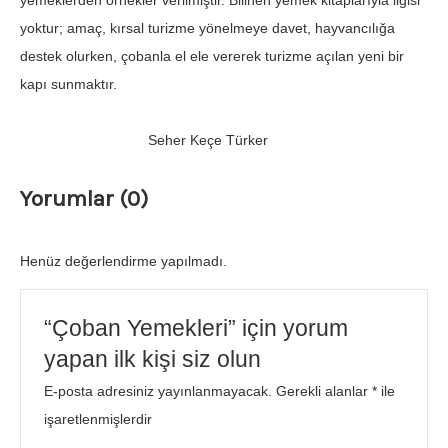
yemeklerden örnekler verilmiştir. Bilinen yemek kitaplarıyla ilgisi
yoktur; amaç, kırsal turizme yönelmeye davet, hayvancılığa
destek olurken, çobanla el ele vererek turizme açılan yeni bir
kapı sunmaktır.
Seher Keçe Türker
Yorumlar (0)
Henüz değerlendirme yapılmadı.
“Çoban Yemekleri” için yorum
yapan ilk kişi siz olun
E-posta adresiniz yayınlanmayacak.
Gerekli alanlar
*
ile
işaretlenmişlerdir