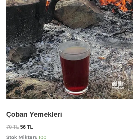
Çoban Yemekleri
70
TL
56
TL
Stok Miktarı:
100