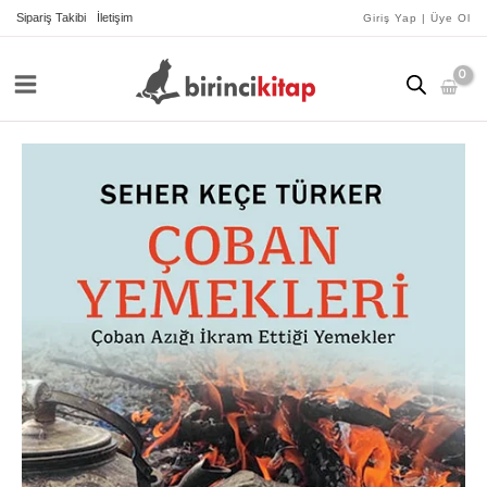
İçeriğe
Sipariş Takibi
İletişim
Giriş Yap | Üye Ol
atla
Çoban
Yemekleri
adet