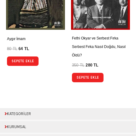
Fethi Okyar ve Serbest Fırka
Aygır İmam
Serbest Fırka Nasıl Doğdu, Nasıl
80
TL
64
TL
Öldü?
SEPETE EKLE
350
TL
280
TL
SEPETE EKLE
KATEGORİLER
KURUMSAL