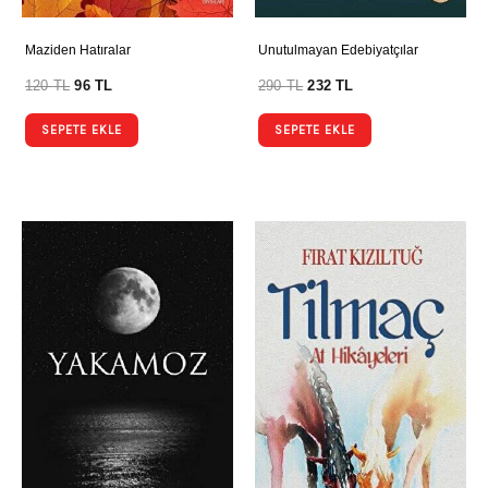
Maziden Hatıralar
Unutulmayan Edebiyatçılar
120
TL
96
TL
290
TL
232
TL
SEPETE EKLE
SEPETE EKLE