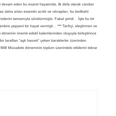
 devam eden bu esaret hayatında, ilk defa olarak candan
az daha artan esaretin acılık ve ıstırapları, bu bedbaht
e hislerini tamamıyla söndürmüştü. Fakat şimdi… İşte bu bir
nbire yepyeni bir hayat vermişti… *** Tarihçi, eleştirmen ve
i dönemin önemli edebî kalemlerinden oluşuyla birleştirince
bir taraftan “aşk hasreti” çeken karakterler üzerinden
Millî Mücadele döneminin toplum üzerindeki etkilerini tekrar