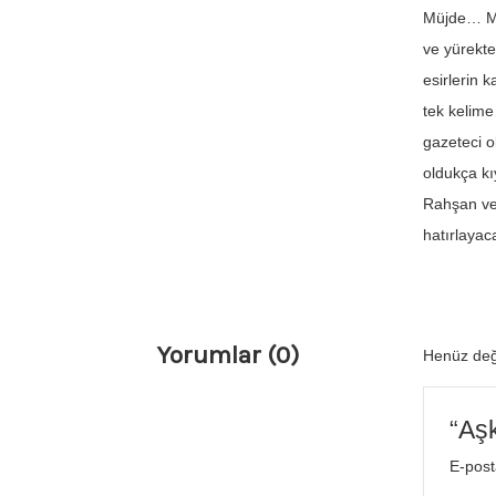
Müjde… Mü
ve yürekte
esirlerin 
tek kelime
gazeteci o
oldukça kı
Rahşan ve 
hatırlaya
Yorumlar (0)
Henüz değ
“Aşk
E-post