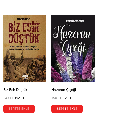
Biz Esir Düştük
Hazeran Çiçeği
240
TL
192
TL
150
TL
120
TL
SEPETE EKLE
SEPETE EKLE