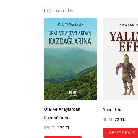
İlgili ürünler
Ural ve Altaylardan
Yalım Efe
Kazdağlarına
90
TL
72
TL
220
TL
176
TL
SEPETE EKLE