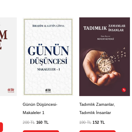
Günün Düşüncesi-
Tadımlık Zamanlar,
Makaleler 1
Tadımlık İnsanlar
200
TL
160
TL
190
TL
152
TL