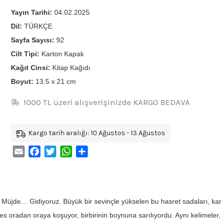
Yayın Tarihi:
04.02.2025
Dil:
TÜRKÇE
Sayfa Sayısı:
92
Cilt Tipi:
Karton Kapak
Kağıt Cinsi:
Kitap Kağıdı
Boyut:
13.5 x 21 cm
1000 TL üzeri alışverişinizde KARGO BEDAVA
Kargo tarih aralığı: 10 Ağustos - 13 Ağustos
Email
Facebook
Twitter
WhatsApp
Share
üjde… Gidiyoruz. Büyük bir sevinçle yükselen bu hasret sadaları, kara
es oradan oraya koşuyor, birbirinin boynuna sarılıyordu. Aynı kelimeler, t