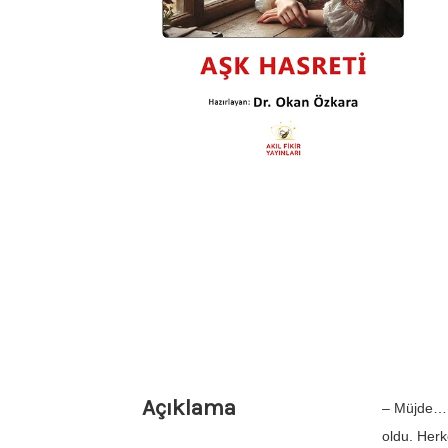
Açıklama
– Müjde… M
oldu. Herk