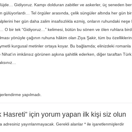
jde… Gidiyoruz. Kampı dolduran zabitler ve askerler, üç seneden beri
n gülüyorlardı… Tel örgüler arasında, çelik süngüler altında her gün bir
kalplerini her gün daha zalim insafsızlıkla ezmiş, onların ruhundaki neş
… O bir tek “Gidiyoruz…” kelimesi, bütün bu sönen ve ölen ruhlara birde
lması yönüyle çağının ruhuna hâkim olan Ziya Şakir, tüm bu özelliklerin
ymetli kurgusal metinler ortaya koyar. Bu bağlamda; elinizdeki romanla 
Nihat’ın imkânsız görünen aşkına şahitlik ederken, diğer taraftan Türk 
caksınız…
erlendirme yapılmadı.
 Hasreti” için yorum yapan ilk kişi siz olun
a adresiniz yayınlanmayacak.
Gerekli alanlar
*
ile işaretlenmişlerdir