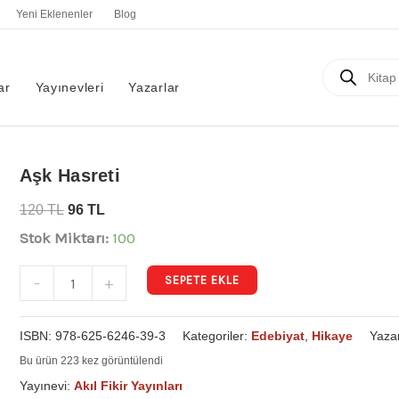
Yeni Eklenenler
Blog
Products
search
ar
Yayınevleri
Yazarlar
Aşk
Aşk Hasreti
Hasreti
120
TL
96
TL
adet
Stok Miktarı:
100
SEPETE EKLE
-
+
ISBN:
978-625-6246-39-3
Kategoriler:
Edebiyat
,
Hikaye
Yaza
Bu ürün 223 kez görüntülendi
Yayınevi:
Akıl Fikir Yayınları