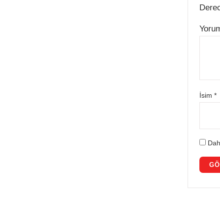
Dere
Yoru
İsim
*
Dah