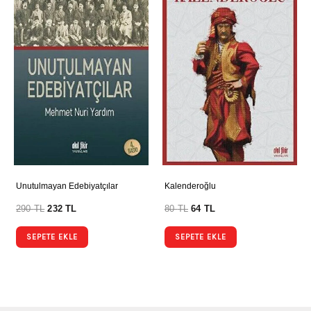
Unutulmayan Edebiyatçılar
Kalenderoğlu
290
TL
232
TL
80
TL
64
TL
SEPETE EKLE
SEPETE EKLE