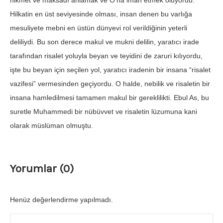
hikmet ve maksadı anlamak ve O’na iman etmek oluyordu.
Hilkatin en üst seviyesinde olması, insan denen bu varlığa
mesuliyete mebni en üstün dünyevi rol verildiğinin yeterli
deliliydi. Bu son derece makul ve mukni delilin, yaratıcı irade
tarafından risalet yoluyla beyan ve teyidini de zaruri kılıyordu,
işte bu beyan için seçilen yol, yaratıcı iradenin bir insana “risalet
vazifesi” vermesinden geçiyordu. O halde, nebilik ve risaletin bir
insana hamledilmesi tamamen makul bir gereklilikti. Ebul As, bu
suretle Muhammedi bir nübüvvet ve risaletin lüzumuna kani
olarak müslüman olmuştu.
Yorumlar (0)
Henüz değerlendirme yapılmadı.