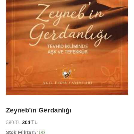
Zeyneb’in Gerdanlığı
380
TL
304
TL
Stok Miktarı:
100