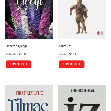
Hazeran Çiçeği
Yalım Efe
150
TL
120
TL
90
TL
72
TL
SEPETE EKLE
SEPETE EKLE