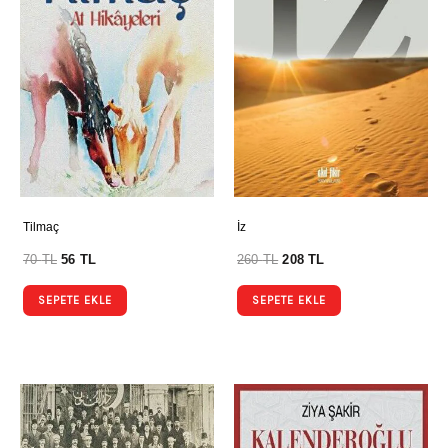
Tilmaç
İz
70
TL
56
TL
260
TL
208
TL
SEPETE EKLE
SEPETE EKLE