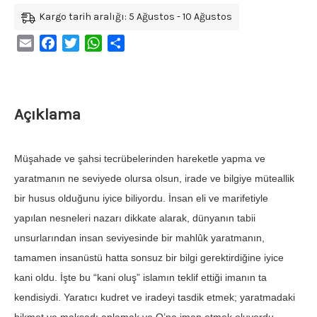
Kargo tarih aralığı: 5 Ağustos - 10 Ağustos
Email
Facebook
Twitter
WhatsApp
Share
Açıklama
Müşahade ve şahsi tecrübelerinden hareketle yapma ve
yaratmanın ne seviyede olursa olsun, irade ve bilgiye müteallik
bir husus olduğunu iyice biliyordu. İnsan eli ve marifetiyle
yapılan nesneleri nazarı dikkate alarak, dünyanın tabii
unsurlarından insan seviyesinde bir mahlûk yaratmanın,
tamamen insanüstü hatta sonsuz bir bilgi gerektirdiğine iyice
kani oldu. İşte bu “kani oluş” islamın teklif ettiği imanın ta
kendisiydi. Yaratıcı kudret ve iradeyi tasdik etmek; yaratmadaki