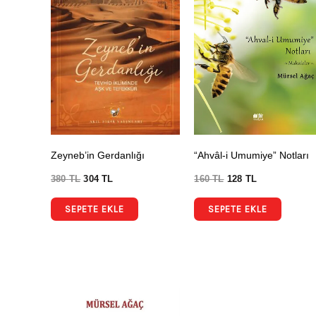
Zeyneb’in Gerdanlığı
“Ahvâl-i Umumiye” Notları
380
TL
304
TL
160
TL
128
TL
SEPETE EKLE
SEPETE EKLE