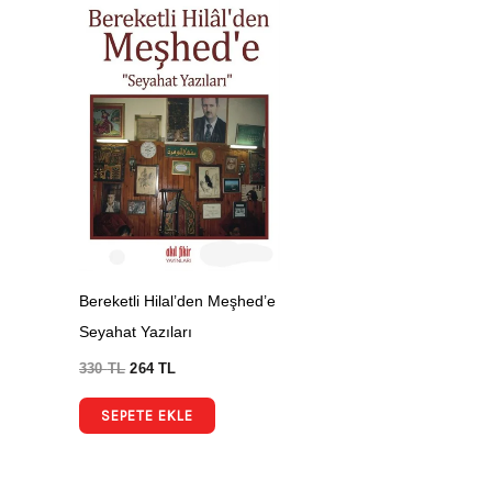
Bereketli Hilal’den Meşhed’e
Seyahat Yazıları
330
TL
264
TL
SEPETE EKLE