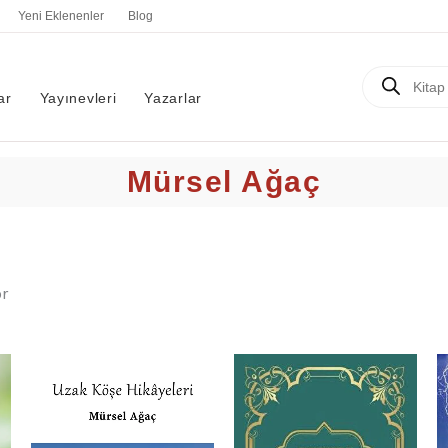
En
Yeni Eklenenler
Blog
yeniye
göre
sıralandı
Products
search
ar
Yayınevleri
Yazarlar
Mürsel Ağaç
r