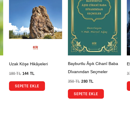
Bayburtlu Âşık Cihanî Baba
Uzak Köşe Hikâyeleri
E
Dîvanından Seçmeler
180
TL
144
TL
3
350
TL
280
TL
SEPETE EKLE
SEPETE EKLE