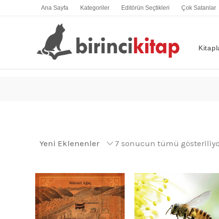
İçeriğe
Ana Sayfa
Kategoriler
Editörün Seçtikleri
Çok Satanlar
atla
Kitapl
7 sonucun tümü gösteriliyo