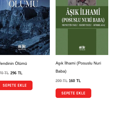
Aşık İlhami (Posuslu Nuri
fendinin Ölümü
Baba)
70
TL
296
TL
200
TL
160
TL
SEPETE EKLE
SEPETE EKLE