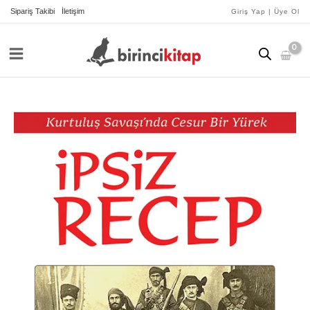
İçeriğe
Sipariş Takibi
İletişim
Giriş Yap | Üye Ol
atla
İpsiz
Recep
adet