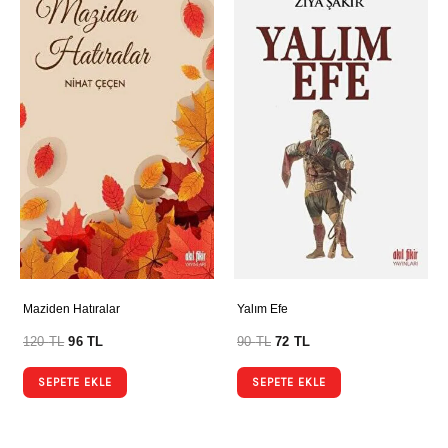
Maziden Hatıralar
Yalım Efe
120
TL
96
TL
90
TL
72
TL
SEPETE EKLE
SEPETE EKLE