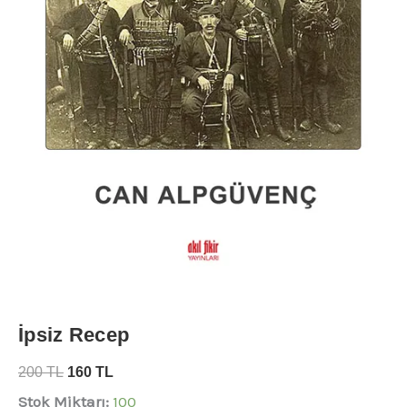
İpsiz Recep
200
TL
160
TL
Stok Miktarı:
100