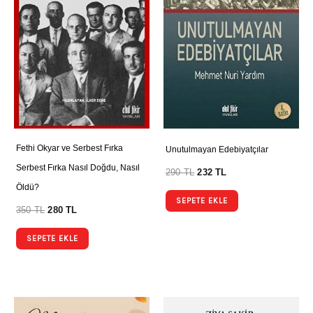
Fethi Okyar ve Serbest Fırka
Unutulmayan Edebiyatçılar
Serbest Fırka Nasıl Doğdu, Nasıl
290
TL
232
TL
Öldü?
SEPETE EKLE
350
TL
280
TL
SEPETE EKLE