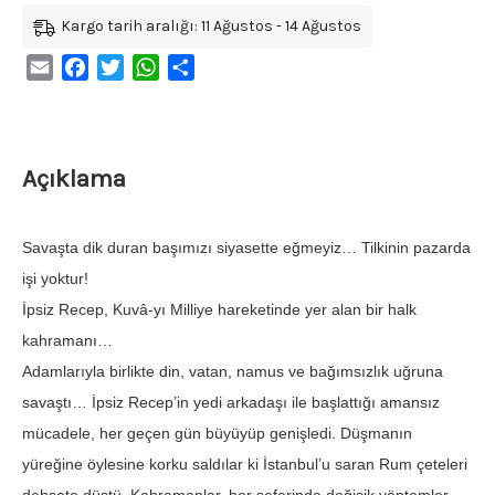
Kargo tarih aralığı: 11 Ağustos - 14 Ağustos
Email
Facebook
Twitter
WhatsApp
Share
Açıklama
Savaşta dik duran başımızı siyasette eğmeyiz… Tilkinin pazarda
işi yoktur!
İpsiz Recep, Kuvâ-yı Milliye hareketinde yer alan bir halk
kahramanı…
Adamlarıyla birlikte din, vatan, namus ve bağımsızlık uğruna
savaştı… İpsiz Recep’in yedi arkadaşı ile başlattığı amansız
mücadele, her geçen gün büyüyüp genişledi. Düşmanın
yüreğine öylesine korku saldılar ki İstanbul’u saran Rum çeteleri