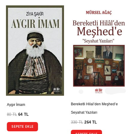
Bereketli Hilal’den Meşhed’e
Aygır İmam
Seyahat Yazıları
80
TL
64
TL
330
TL
264
TL
SEPETE EKLE