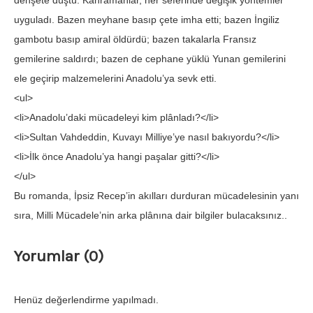
dehşete düştü. Kahramanlar, her seferinde değişik yöntemler
uyguladı. Bazen meyhane basıp çete imha etti; bazen İngiliz
gambotu basıp amiral öldürdü; bazen takalarla Fransız
gemilerine saldırdı; bazen de cephane yüklü Yunan gemilerini
ele geçirip malzemelerini Anadolu’ya sevk etti.
<ul>
<li>Anadolu’daki mücadeleyi kim plânladı?</li>
<li>Sultan Vahdeddin, Kuvayı Milliye’ye nasıl bakıyordu?</li>
<li>İlk önce Anadolu’ya hangi paşalar gitti?</li>
</ul>
Bu romanda, İpsiz Recep’in akılları durduran mücadelesinin yanı
sıra, Milli Mücadele’nin arka plânına dair bilgiler bulacaksınız..
Yorumlar (0)
Henüz değerlendirme yapılmadı.