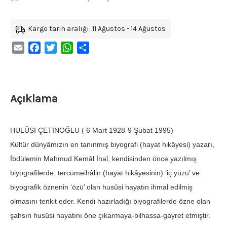
Kargo tarih aralığı: 11 Ağustos - 14 Ağustos
Email
Facebook
Twitter
WhatsApp
Share
Açıklama
HULÛSİ ÇETİNOĞLU ( 6 Mart 1928-9 Şubat 1995)
Kültür dünyâmızın en tanınmış biyografi (hayat hikâyesi) yazarı,
İbdülemin Mahmud Kemâl İnal, kendisinden önce yazılmış
biyografilerde, tercümeihâlin (hayat hikâyesinin) ‘iç yüzü’ ve
biyografik öznenin ‘özü’ olan husûsi hayatın ihmal edilmiş
olmasını tenkit eder. Kendi hazırladığı biyografilerde özne olan
şahsın husûsi hayatını öne çıkarmaya-bilhassa-gayret etmiştir.