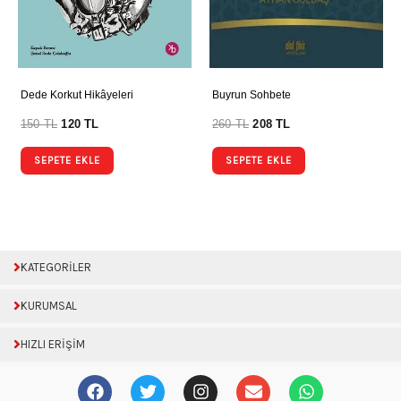
Dede Korkut Hikâyeleri
Buyrun Sohbete
150
TL
120
TL
260
TL
208
TL
SEPETE EKLE
SEPETE EKLE
KATEGORİLER
KURUMSAL
HIZLI ERİŞİM
F
T
I
E
W
a
w
n
n
h