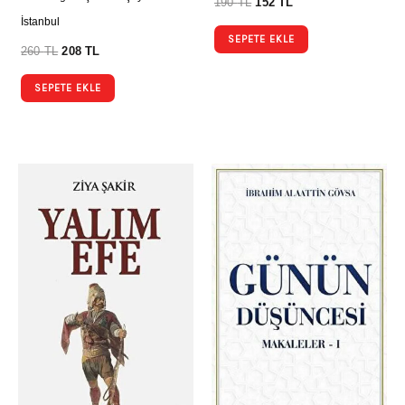
190
TL
152
TL
İstanbul
SEPETE EKLE
260
TL
208
TL
SEPETE EKLE