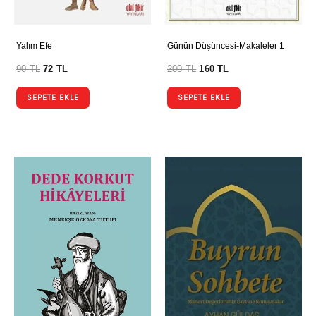
Yalım Efe
Günün Düşüncesi-Makaleler 1
90
TL
72
TL
200
TL
160
TL
SEPETE EKLE
SEPETE EKLE