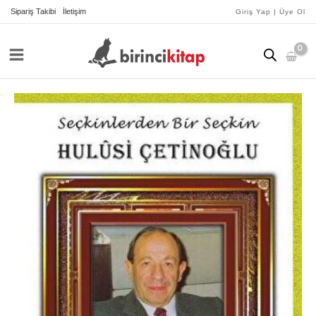
İçeriğe
Sipariş Takibi
İletişim
Giriş Yap | Üye Ol
atla
Seçkinlerden
Bir
Seçkin
Hulûsi
Çetinoğlu
adet