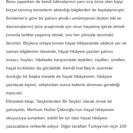
Bunu yaparken de kendi hâtıralarının yanı sıra özne olan kişiyi
bizzat tanımış kimselerin aktardığı bilgilerden de faydalanmıştır.
İbnülemin’e göre bir şahsın ahvâl-i umûmiyesini (bütün hâl ve
davranışlarını) iyice araştırmak için onun hayatına iştirak etmek
(onunla birlikte yaşamış olmak, onu her yönüyle tanımak)
lâzımdır. Böylece ortaya konan hayat hikâyesinde sâdece yer ve
zaman bilgilerinin ötesinde, hâyat hikâyesi yazılan şahsın
mizacı, huyları, hâdiseler karşısındaki tepkileri, zaafları, ümitleri,
hayal kırıklıkları da görülebilir. Kemâl İnal Bey’in üzerinde
durduğu bir başka mesele de hayat hikâyesinin; hikâyesi
yazılacak kişinin, vefatından sonra kaleme alınması gerektiği
inancıdır.
Elinizdeki kitap, ‘Seçkinlerden Bir Seçkin’ olarak örnek bir
şahsiyetin, Merhum Hulûsi Çetinoğlu’nun hayat hikâyesini
okuyucuya sunarken; edebî bir tür olan hayat hikâyesi
yazacaklara rehberlik ediyor. Diğer taraftan Türkiye’nin niçin 100