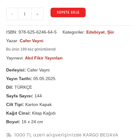
SEPETE EKLE
-
+
ISBN:
978-625-6246-64-5
Kategoriler:
Edebiyat
,
Şiir
Yazar:
Cafer Vayni
Bu ürün 189 kez görüntülendi
Yayınevi:
Akıl Fikir Yayınları
Derleyici:
Cafer Vayni
Yayın Tarihi:
05.05.2025
Dil:
TÜRKÇE
Sayfa Sayısı:
144
Cilt Tipi:
Karton Kapak
Kağıt Cinsi:
Kitap Kağıdı
Boyut:
16 x 24 cm
1000 TL üzeri alışverişinizde KARGO BEDAVA