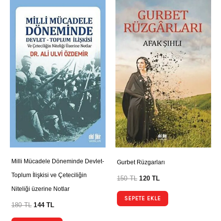
Milli Mücadele Döneminde Devlet-
Gurbet Rüzgarları
Toplum İlişkisi ve Çeteciliğin
150
TL
120
TL
Niteliği üzerine Notlar
SEPETE EKLE
180
TL
144
TL