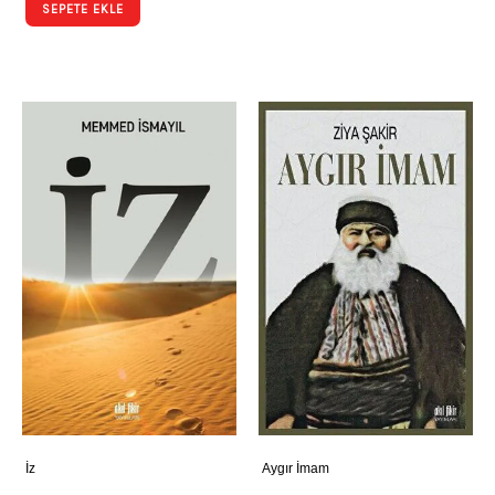
SEPETE EKLE
İz
Aygır İmam