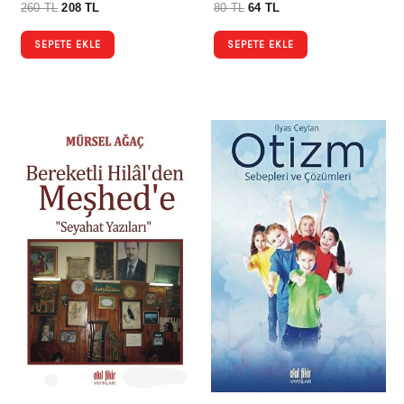
260
TL
208
TL
80
TL
64
TL
SEPETE EKLE
SEPETE EKLE