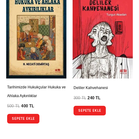
Tarihimizde Hukukçular Hukuka ve
Deliler Kahvehanesi
Ahlaka Aykırılıklar
300
TL
240
TL
500
TL
400
TL
SEPETE EKLE
SEPETE EKLE