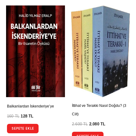
İttihat ve Terakki Nasıl Doğdu? (3
Balkanlardan İskenderiye’ye
Cilt)
160
TL
128
TL
2.600
TL
2.080
TL
SEPETE EKLE