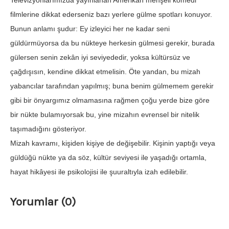
Televizyonlarımızda yayınlanan Amerikan menşeli komedi
filmlerine dikkat ederseniz bazı yerlere gülme spotları konuyor.
Bunun anlamı şudur: Ey izleyici her ne kadar seni
güldürmüyorsa da bu nükteye herkesin gülmesi gerekir, burada
gülersen senin zekân iyi seviyededir, yoksa kültürsüz ve
çağdışısın, kendine dikkat etmelisin. Öte yandan, bu mizah
yabancılar tarafından yapılmış; buna benim gülmemem gerekir
gibi bir önyargımız olmamasına rağmen çoğu yerde bize göre
bir nükte bulamıyorsak bu, yine mizahın evrensel bir nitelik
taşımadığını gösteriyor.
Mizah kavramı, kişiden kişiye de değişebilir. Kişinin yaptığı veya
güldüğü nükte ya da söz, kültür seviyesi ile yaşadığı ortamla,
hayat hikâyesi ile psikolojisi ile şuuraltıyla izah edilebilir.
Yorumlar (0)