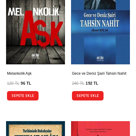
Melankolik Aşk
Gece ve Deniz Şairi Tahsin Nahit
120
TL
96
TL
240
TL
192
TL
SEPETE EKLE
SEPETE EKLE