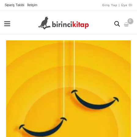
İçeriğe
Sipariş Takibi
İletişim
Giriş Yap | Üye Ol
atla
Mizahlı
Dil
ve
Edebiyat
Yazıları
adet