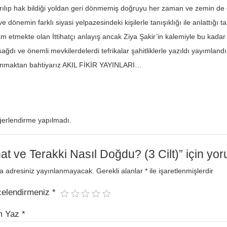
ılıp hak bildiği yoldan geri dönmemiş doğruyu her zaman ve zemin de eği
 ve dönemin farklı siyasi yelpazesindeki kişilerle tanışıklığı ile anlattığ
am etmekte olan İttihatçı anlayış ancak Ziya Şakir’in kalemiyle bu kadar g
ağdı ve önemli mevkilerdelerdi tefrikalar şahitliklerle yazıldı yayımland
unmaktan bahtiyarız AKIL FİKİR YAYINLARI…
erlendirme yapılmadı.
ihat ve Terakki Nasıl Doğdu? (3 Cilt)” için yor
a adresiniz yayınlanmayacak.
Gerekli alanlar
*
ile işaretlenmişlerdir
celendirmeniz
*
m Yaz
*