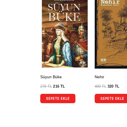
Süyun Büke
Nehir
270
TL
216
TL
400
TL
320
TL
SEPETE EKLE
SEPETE EKLE