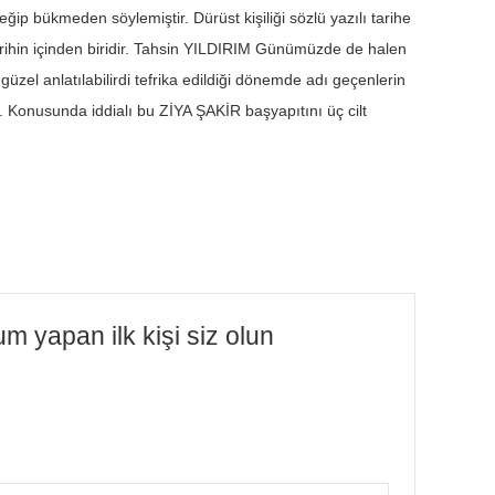
p bükmeden söylemiştir. Dürüst kişiliği sözlü yazılı tarihe
ı tarihin içinden biridir. Tahsin YILDIRIM Günümüzde de halen
üzel anlatılabilirdi tefrika edildiği dönemde adı geçenlerin
ı. Konusunda iddialı bu ZİYA ŞAKİR başyapıtını üç cilt
um yapan ilk kişi siz olun