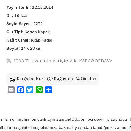
Yayın Tarihi:
12.12.2014
Dil:
Türkçe
Sayfa Sayısı:
2272
Cilt Tipi:
Karton Kapak
Kağıt Cinsi:
Kitap Kağıdı
Boyut:
14 x 23 cm
1000 TL üzeri alışverişinizde KARGO BEDAVA
Kargo tarih aralığı: 11 Ağustos - 14 Ağustos
Email
Facebook
Twitter
WhatsApp
Share
himizin en mühim en canlı aynı zamanda da en feci devri hiç şüphesiz 
afhalarına şahit olmuş olmanıza bakarak yakından tanıdığınızı zannetti