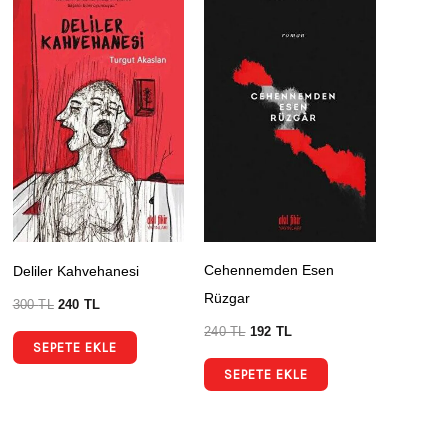
Cehennemden Esen
Deliler Kahvehanesi
Rüzgar
300
TL
240
TL
240
TL
192
TL
SEPETE EKLE
SEPETE EKLE