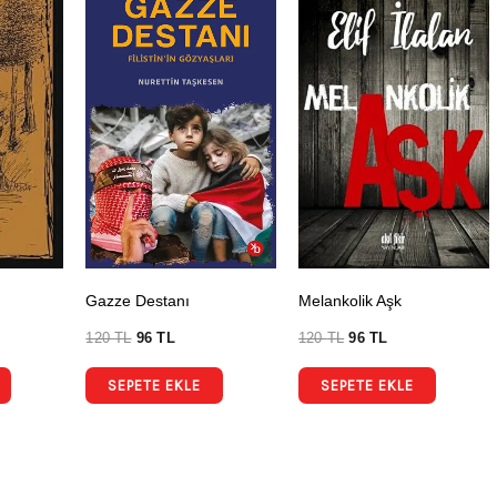
Gazze Destanı
Melankolik Aşk
120
TL
96
TL
120
TL
96
TL
SEPETE EKLE
SEPETE EKLE