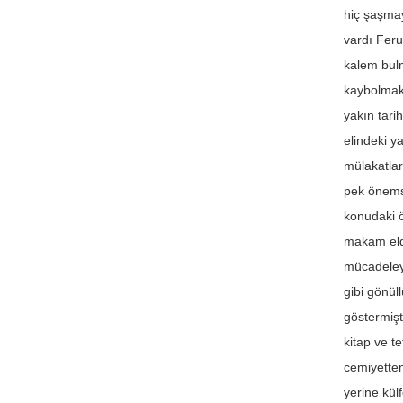
hiç şaşmay
vardı Feru
kalem bulm
kaybolmakt
yakın tari
elindeki y
mülakatlar
pek önemse
konudaki ö
makam elde
mücadeleye
gibi gönül
göstermişt
kitap ve t
cemiyetten
yerine kül