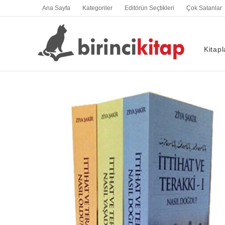
İçeriğe
Ana Sayfa
Kategoriler
Editörün Seçtikleri
Çok Satanlar
atla
Kitapl