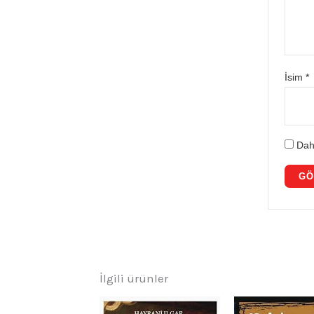
İsim
*
Dah
İlgili ürünler