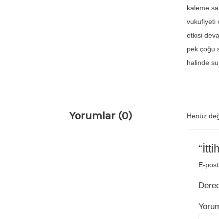
kaleme sar
vukufiyeti
etkisi dev
pek çoğu s
halinde s
Yorumlar (0)
Henüz değ
“İtt
E-post
Dere
Yoru