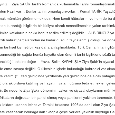
ınız… Ziya ŞAKİR Tarih’i Roman’da kullanmakla Tarihi romanlaştırmak 
dun Fazıl var… Bunlar tarihi romanlaştırıyorlar… Kemal TAHİR Yaşadığı 
ak mümkün görünmemektedir. Hem kendi hâtıralarını ve hem de bu devri
an kurtardığı bilgilerin bir külliyat olarak neşredilmesinin yakın tarihim
himize katkılarının hakkı henüz teslim edilmiş değildir… Ali BİRİNCİ Ziya Ş
azılı hatırat parçalarından ne kadar düzgün faydalanmış olduğu ve döne
ın tarihsel kıymeti bir kez daha anlaşılmaktadır. Türk Osmanlı tarihçiliği
nmediği bir çağda henüz hayatta olan önemli tarihi kişiliklerle sözlü tar
ncülüğü takdire değer… Yavuz Selim KARAKIŞLA Ziya Şakir’in siyasal a
 etme savaşı değildi. O ülkesinin içinde bulunduğu kahredici var olma
 katılmıştı. Yeri geldiğinde yazılarıyla yeri geldiğinde de sıcak yatağı
lü olarak orduya katılmış ve hayatını vatanı uğruna feda etmekten çek
ir. Bu nedenle Ziya Şakir döneminin askeri ve siyasal olaylarının müm
efrikaların doğrudan bir şahidi olmuş veya şahitlerini yakinen tanımıştı
 iktidara uzanan İttihat ve Terakki fırkasına 1906’da dahil olan Ziya Şaki
fete katlanarak Bekirağa’dan Sinop’a çeşitli yerlere yakınlık duyduğu 