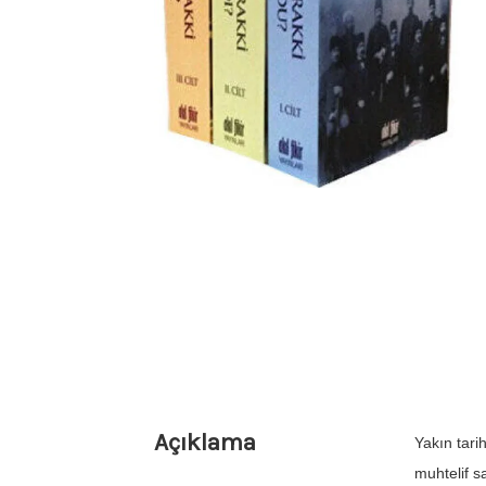
Açıklama
Yakın tari
muhtelif s