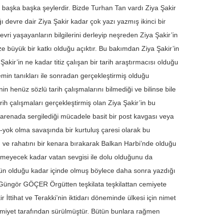
başka başka şeylerdir. Bizde Turhan Tan vardı Ziya Şakir
devre dair Ziya Şakir kadar çok yazı yazmış ikinci bir
 yaşayanların bilgilerini derleyip neşreden Ziya Şakir’in
ize büyük bir katkı olduğu açıktır. Bu bakımdan Ziya Şakir’in
akir’in ne kadar titiz çalışan bir tarih araştırmacısı olduğu
min tanıkları ile sonradan gerçekleştirmiş olduğu
nin henüz sözlü tarih çalışmalarını bilmediği ve bilinse bile
ih çalışmaları gerçekleştirmiş olan Ziya Şakir’in bu
renada sergilediği mücadele basit bir post kavgası veya
-yok olma savaşında bir kurtuluş çaresi olarak bu
nı ve rahatını bir kenara bırakarak Balkan Harbi’nde olduğu
inmeyecek kadar vatan sevgisi ile dolu olduğunu da
kün olduğu kadar içinde olmuş böylece daha sonra yazdığı
r. Güngör GÖÇER Örgütten teşkilata teşkilattan cemiyete
r İttihat ve Terakki’nin iktidarı döneminde ülkesi için nimet
Cemiyet tarafından sürülmüştür. Bütün bunlara rağmen