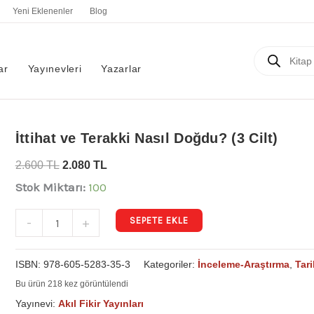
Yeni Eklenenler
Blog
Products
search
ar
Yayınevleri
Yazarlar
İttihat
İttihat ve Terakki Nasıl Doğdu? (3 Cilt)
ve
2.600
TL
2.080
TL
Terakki
Stok Miktarı:
100
Nasıl
Doğdu?
SEPETE EKLE
-
+
(3
Cilt)
ISBN:
978-605-5283-35-3
Kategoriler:
İnceleme-Araştırma
,
Tari
adet
Bu ürün 218 kez görüntülendi
Yayınevi:
Akıl Fikir Yayınları