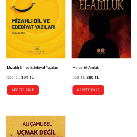
Mizahlı Dil ve Edebiyat Yazıları
Melez-El-Amluk
130
TL
104
TL
350
TL
280
TL
SEPETE EKLE
SEPETE EKLE