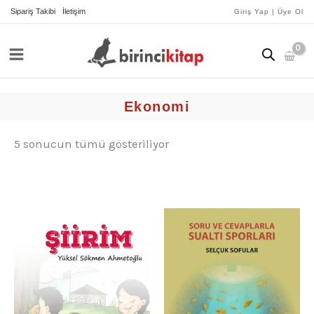
İçeriğe
yeniye
Sipariş Takibi
İletişim
Giriş Yap | Üye Ol
göre
atla
sıralandı
Ekonomi
5 sonucun tümü gösteriliyor