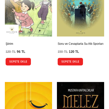
Şiirim
Soru ve Cevaplarla Su Altı Sporları
120
TL
96
TL
150
TL
120
TL
SEPETE EKLE
SEPETE EKLE