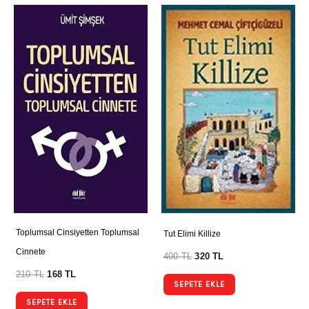
Toplumsal Cinsiyetten Toplumsal
Tut Elimi Killize
Cinnete
400
TL
320
TL
210
TL
168
TL
SEPETE EKLE
SEPETE EKLE