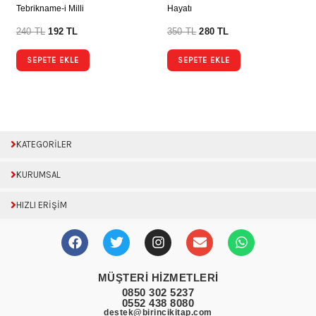
Tebrikname-i Milli
Hayatı
240
TL
192
TL
350
TL
280
TL
SEPETE EKLE
SEPETE EKLE
KATEGORİLER
KURUMSAL
HIZLI ERİŞİM
F
T
I
E
W
a
w
n
n
h
c
i
s
v
a
e
t
t
e
t
MÜŞTERİ HİZMETLERİ
b
t
a
l
s
0850 302 5237
o
e
g
o
a
0552 438 8080
o
r
r
p
p
destek@birincikitap.com