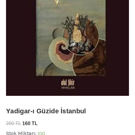
Yadigar-ı Güzide İstanbul
200
TL
160
TL
Stok Miktarı:
100