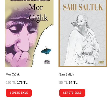
Mor Çığlık
Sarı Saltuk
220
TL
176
TL
80
TL
64
TL
SEPETE EKLE
SEPETE EKLE