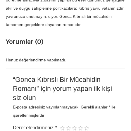
öğretme amacıyla 2.basımı yapılan bu eser günümüz gençliğine
akıl ve duygu sahiplerine politikacılara: Kıbrıs yavru vatanınızdır
yavrunuzu unutmayın. diyor. Gonca Kıbrıslı bir mücahidin
tamamen gerçeklere dayanan romanıdır.
Yorumlar (0)
Henüz değerlendirme yapılmadı.
“Gonca Kıbrıslı Bir Mücahidin
Romanı” için yorum yapan ilk kişi
siz olun
E-posta adresiniz yayınlanmayacak.
Gerekli alanlar
*
ile
işaretlenmişlerdir
Derecelendirmeniz
*