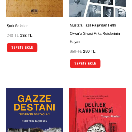
Mustafa Fazıl Paşa’dan Fethi
Şark Seferleri
Okyar’a Siyasi Fırka Reislerinin
240
TL
192
TL
Hayatı
SEPETE EKLE
350
TL
280
TL
SEPETE EKLE