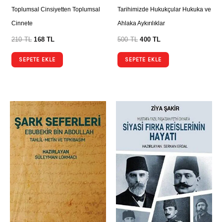
Toplumsal Cinsiyetten Toplumsal
Tarihimizde Hukukçular Hukuka ve
Cinnete
Ahlaka Aykırılıklar
210
TL
168
TL
500
TL
400
TL
SEPETE EKLE
SEPETE EKLE