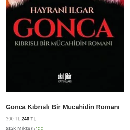
Gonca Kıbrıslı Bir Mücahidin Romanı
300
TL
240
TL
Stok Miktarı:
100