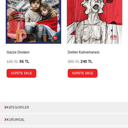
Gazze Destanı
Deliler Kahvehanesi
120
TL
96
TL
300
TL
240
TL
SEPETE EKLE
SEPETE EKLE
KATEGORİLER
KURUMSAL