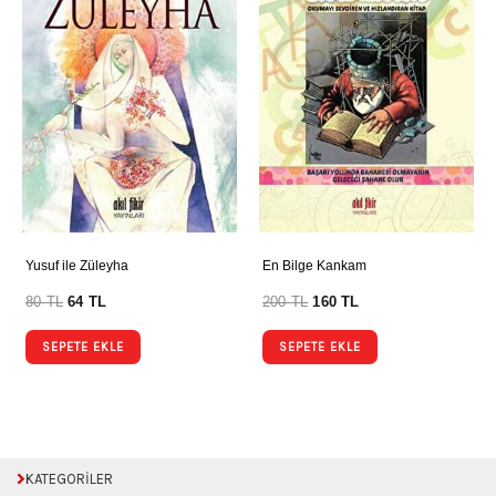
Yusuf ile Züleyha
En Bilge Kankam
80
TL
64
TL
200
TL
160
TL
SEPETE EKLE
SEPETE EKLE
KATEGORİLER