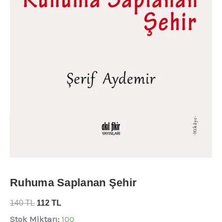
Ruhuma Saplanan Şehir
140
TL
112
TL
Stok Miktarı:
100