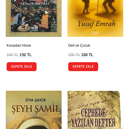
Kıssadan Hisse
Deli ve Çocuk
190
TL
152
TL
200
TL
160
TL
SEPETE EKLE
SEPETE EKLE