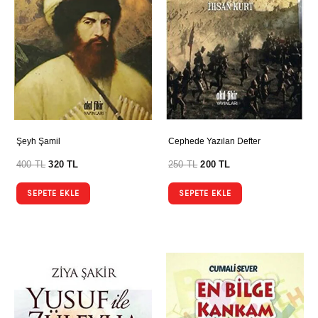
Şeyh Şamil
Cephede Yazılan Defter
400
TL
320
TL
250
TL
200
TL
SEPETE EKLE
SEPETE EKLE