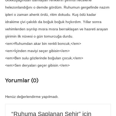
Gökkuşağından damlayan renklerin şiirimsi hecelerle
helezonlandığını o demde gördüm. Ruhumun gergefinde nazım
ipleri o zaman ahenk ördü, ritim dokudu. Kuş ödü kadar
idrakime çivi çakıldı da boğuk boğuk hıçkırdım. Yıllar sonra
vehimlerden sıyrılıp mısra mısra berraklaşan ve hasreti arayan
şiirimin ilk nüvesi o gün tomurcuğa durdu.
<em>Ruhumdan akar bin renkli boncuk,</em>
<em>İçinden maviyi seçer gibisin</em>
<em>Ben sulu gözlerinde boğulan çocuk,</em>
<em>Sen deryaları geçer gibisin.</em>
Yorumlar (0)
Henüz değerlendirme yapılmadı.
“Ruhuma Saplanan Şehir” için