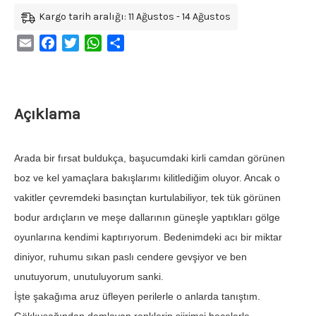
Kargo tarih aralığı: 11 Ağustos - 14 Ağustos
Email
Facebook
Twitter
WhatsApp
Share
Açıklama
Arada bir fırsat buldukça, başucumdaki kirli camdan görünen
boz ve kel yamaçlara bakışlarımı kilitlediğim oluyor. Ancak o
vakitler çevremdeki basınçtan kurtulabiliyor, tek tük görünen
bodur ardıçların ve meşe dallarının güneşle yaptıkları gölge
oyunlarına kendimi kaptırıyorum. Bedenimdeki acı bir miktar
diniyor, ruhumu sıkan paslı cendere gevşiyor ve ben
unutuyorum, unutuluyorum sanki.
İşte şakağıma aruz üfleyen perilerle o anlarda tanıştım.