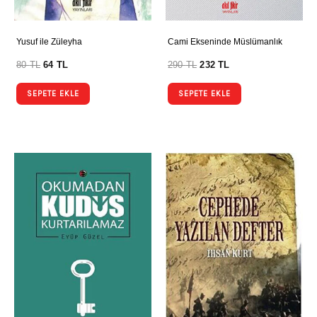
Yusuf ile Züleyha
Cami Ekseninde Müslümanlık
80
TL
64
TL
290
TL
232
TL
SEPETE EKLE
SEPETE EKLE