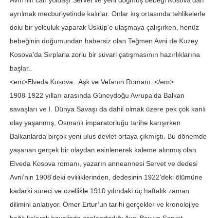
Avni’nin can yoldaşı Servet ve yeni doğmuş bebeği Kosova’dan
ayrılmak mecburiyetinde kalırlar. Onlar kış ortasında tehlikelerle
dolu bir yolculuk yaparak Üsküp’e ulaşmaya çalışırken, henüz
bebeğinin doğumundan habersiz olan Teğmen Avni de Kuzey
Kosova’da Sırplarla zorlu bir süvari çatışmasının hazırlıklarına
başlar..
<em>Elveda Kosova.. Aşk ve Vefanın Romanı..</em>
1908-1922 yılları arasında Güneydoğu Avrupa’da Balkan
savaşları ve I. Dünya Savaşı da dahil olmak üzere pek çok kanlı
olay yaşanmış, Osmanlı imparatorluğu tarihe karışırken
Balkanlarda birçok yeni ulus devlet ortaya çıkmıştı. Bu dönemde
yaşanan gerçek bir olaydan esinlenerek kaleme alınmış olan
Elveda Kosova romanı, yazarın anneannesi Servet ve dedesi
Avni’nin 1908’deki evliliklerinden, dedesinin 1922’deki ölümüne
kadarki süreci ve özellikle 1910 yılındaki üç haftalık zaman
dilimini anlatıyor. Ömer Ertur’un tarihi gerçekler ve kronolojiye