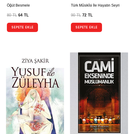
Öğüt Besmele
Türk Mûsikîsi İle Hayatın Seyri
80
TL
64
TL
90
TL
72
TL
SEPETE EKLE
SEPETE EKLE