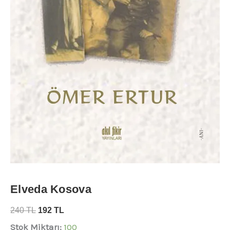
Elveda Kosova
240
TL
192
TL
Stok Miktarı:
100