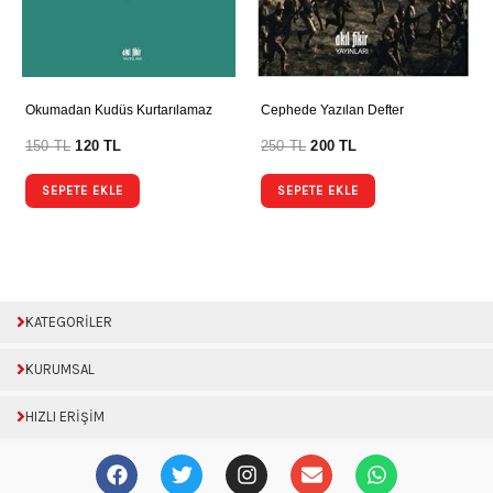
Okumadan Kudüs Kurtarılamaz
Cephede Yazılan Defter
150
TL
120
TL
250
TL
200
TL
SEPETE EKLE
SEPETE EKLE
KATEGORİLER
KURUMSAL
HIZLI ERİŞİM
F
T
I
E
W
a
w
n
n
h