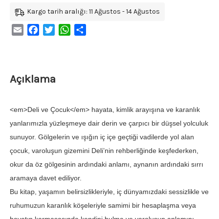
Kargo tarih aralığı: 11 Ağustos - 14 Ağustos
Email
Facebook
Twitter
WhatsApp
Share
Açıklama
<em>Deli ve Çocuk</em> hayata, kimlik arayışına ve karanlık
yanlarımızla yüzleşmeye dair derin ve çarpıcı bir düşsel yolculuk
sunuyor. Gölgelerin ve ışığın iç içe geçtiği vadilerde yol alan
çocuk, varoluşun gizemini Deli’nin rehberliğinde keşfederken,
okur da öz gölgesinin ardındaki anlamı, aynanın ardındaki sırrı
aramaya davet ediliyor.
Bu kitap, yaşamın belirsizlikleriyle, iç dünyamızdaki sessizlikle ve
ruhumuzun karanlık köşeleriyle samimi bir hesaplaşma veya