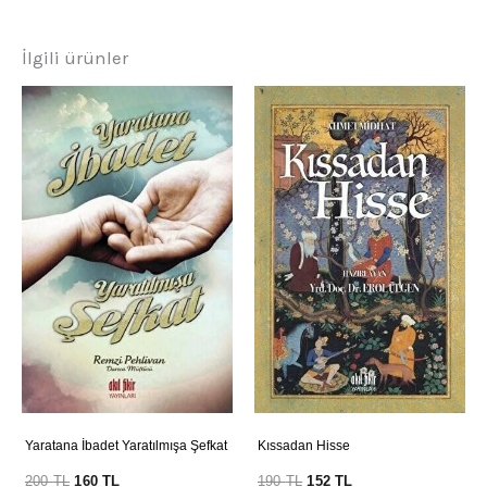
İlgili ürünler
Yaratana İbadet Yaratılmışa Şefkat
Kıssadan Hisse
200
TL
160
TL
190
TL
152
TL