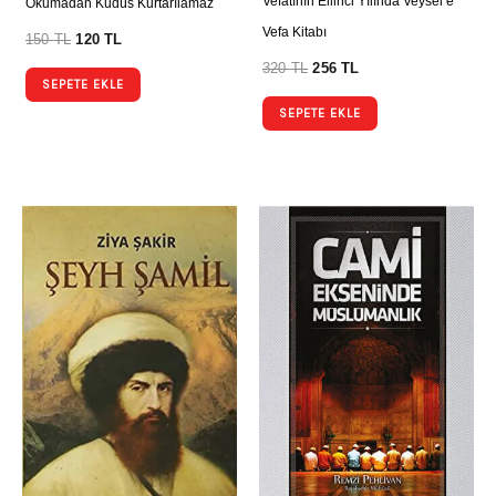
Vefatının Ellinci Yılında Veysel’e
Okumadan Kudüs Kurtarılamaz
Vefa Kitabı
150
TL
120
TL
320
TL
256
TL
SEPETE EKLE
SEPETE EKLE