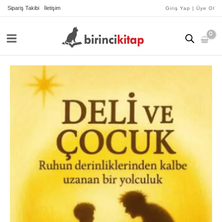
İçeriğe
Sipariş Takibi
İletişim
Giriş Yap | Üye Ol
atla
Deli
ve
Çocuk
adet