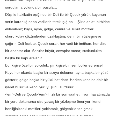
hayatın karmaşasında kendini bulma ve varoluşun anlamını
sorgulama yolunda bir pusula…
Düş ile hakikatin eşiğinde bir Deli ile bir Çocuk yürür: kuyunun
serin karanlığından vadilerin titrek ışığına… Şiirle anlatı birbirine
eklemlenir; kuyu, ayna, gölge, cemre ve sükût motifleri
okuru kolay çözümlerden uzaklaştırıp derin bir yüzleşmeye
çağırır. Deli fısıldar, Çocuk sorar; her vadi bir imtihan, her dize
bir anahtar olur. Sorular büyür, cevaplar susar; suskunlukta
başka bir kapı aralanır.
Bu, kişiye özel bir yolculuk: şiir kişiseldir, semboller evrensel.
Kuyu her okurda başka bir sızıya dokunur; ayna başka bir yüzü
gösterir, gölge başka bir yükü hatırlatır. Herkes kendine dair bir
işaret bulur ve kendi yürüyüşünü sürdürür.
<em>Deli ve Çocuk</em> hızlı bir son vaat etmiyor; hayatınızda
bir yere dokunursa size yavaş bir yüzleşme öneriyor: kendi
benliğinizdeki motifleri yoklamak, gölgenizle tanışmak,