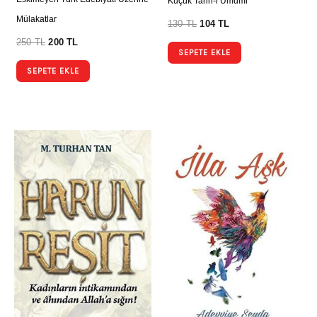
Küçük Tarih-i Umumi
Mülakatlar
130
TL
104
TL
250
TL
200
TL
SEPETE EKLE
SEPETE EKLE