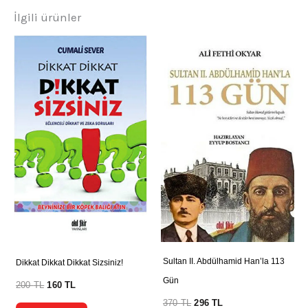
İlgili ürünler
Sultan II. Abdülhamid Han’la 113
Dikkat Dikkat Dikkat Sizsiniz!
Gün
200
TL
160
TL
370
TL
296
TL