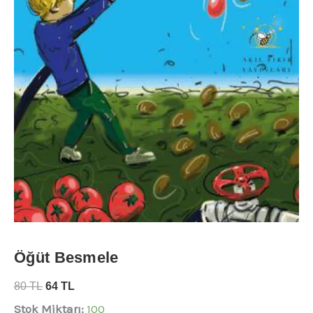
Öğüt Besmele
80
TL
64
TL
Stok Miktarı:
100