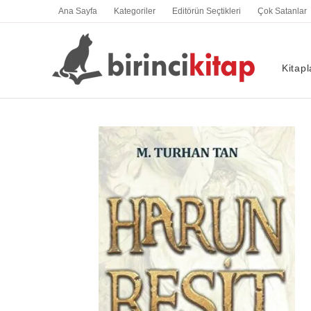
İçeriğe
Ana Sayfa
Kategoriler
Editörün Seçtikleri
Çok Satanlar
atla
Kitapl