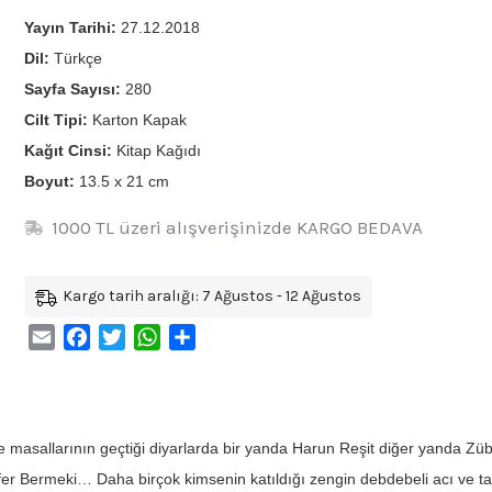
Yayın Tarihi:
27.12.2018
Dil:
Türkçe
Sayfa Sayısı:
280
Cilt Tipi:
Karton Kapak
Kağıt Cinsi:
Kitap Kağıdı
Boyut:
13.5 x 21 cm
1000 TL üzeri alışverişinizde KARGO BEDAVA
Kargo tarih aralığı: 7 Ağustos - 12 Ağustos
Email
Facebook
Twitter
WhatsApp
Share
e masallarının geçtiği diyarlarda bir yanda Harun Reşit diğer yanda 
er Bermeki… Daha birçok kimsenin katıldığı zengin debdebeli acı ve tatlı