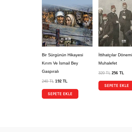
Bir Sürgünün Hikayesi
İttihatçılar Dönem
Kırım Ve İsmail Bey
Muhalefet
Gaspıralı
320
TL
256
TL
240
TL
192
TL
SEPETE EKLE
SEPETE EKLE