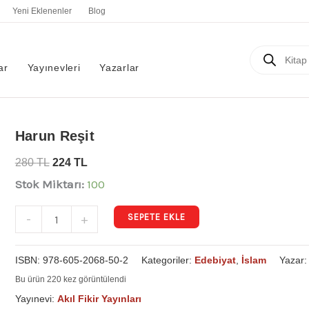
Yeni Eklenenler
Blog
Products
search
ar
Yayınevleri
Yazarlar
Harun
Harun Reşit
Reşit
280
TL
224
TL
adet
Stok Miktarı:
100
SEPETE EKLE
-
+
ISBN:
978-605-2068-50-2
Kategoriler:
Edebiyat
,
İslam
Yazar
Bu ürün 220 kez görüntülendi
Yayınevi:
Akıl Fikir Yayınları