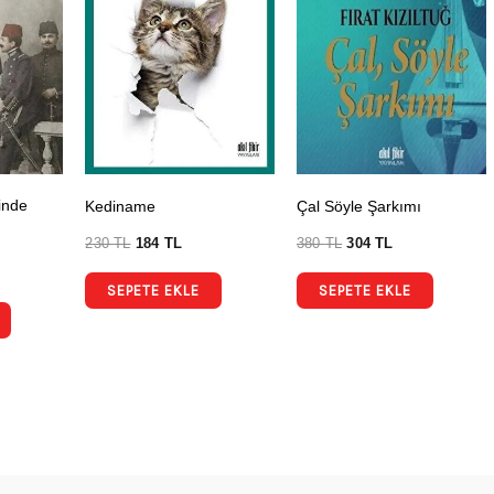
inde
Kediname
Çal Söyle Şarkımı
230
TL
184
TL
380
TL
304
TL
SEPETE EKLE
SEPETE EKLE