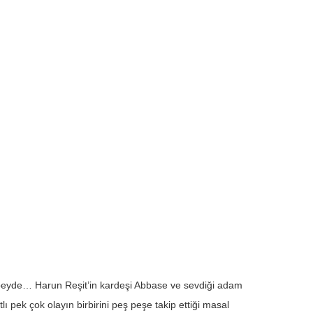
Zübeyde… Harun Reşit’in kardeşi Abbase ve sevdiği adam
 pek çok olayın birbirini peş peşe takip ettiği masal