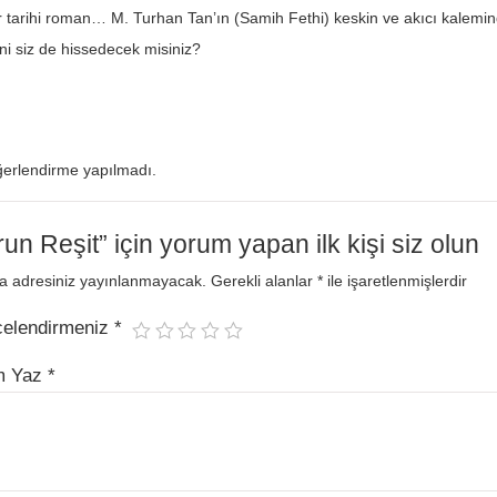
r tarihi roman… M. Turhan Tan’ın (Samih Fethi) keskin ve akıcı kalem
ini siz de hissedecek misiniz?
erlendirme yapılmadı.
un Reşit” için yorum yapan ilk kişi siz olun
a adresiniz yayınlanmayacak.
Gerekli alanlar
*
ile işaretlenmişlerdir
celendirmeniz
*
m Yaz
*