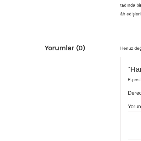
tadında bi
âh edişler
Yorumlar (0)
Henüz değ
“Har
E-post
Dere
Yoru