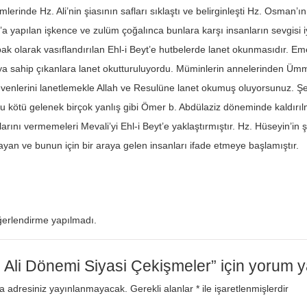
mlerinde Hz. Ali’nin şiasının safları sıklaştı ve belirginleşti Hz. Osman’ı
’a yapılan işkence ve zulüm çoğalınca bunlara karşı insanların sevgisi i
ak olarak vasıflandırılan Ehl-i Beyt’e hutbelerde lanet okunmasıdır. E
a sahip çıkanlara lanet okutturuluyordu. Müminlerin annelerinden Ümmü
evenlerini lanetlemekle Allah ve Resulüne lanet okumuş oluyorsunuz. 
Bu kötü gelenek birçok yanlış gibi Ömer b. Abdülaziz döneminde kaldırı
larını vermemeleri Mevali’yi Ehl-i Beyt’e yaklaştırmıştır. Hz. Hüseyin’in
ayan ve bunun için bir araya gelen insanları ifade etmeye başlamıştır.
erlendirme yapılmadı.
 Ali Dönemi Siyasi Çekişmeler” için yorum ya
a adresiniz yayınlanmayacak.
Gerekli alanlar
*
ile işaretlenmişlerdir