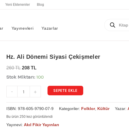
Yeni Eklenenler
Blog
Products
search
ar
Yayınevleri
Yazarlar
Hz.
Hz. Ali Dönemi Siyasi Çekişmeler
Ali
260
TL
208
TL
Dönemi
Stok Miktarı:
100
Siyasi
Çekişmeler
SEPETE EKLE
-
+
adet
ISBN:
978-605-9790-07-9
Kategoriler:
Folklor
,
Kültür
Yazar:
Bu ürün 250 kez görüntülendi
Yayınevi:
Akıl Fikir Yayınları