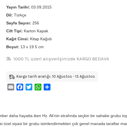
Yayın Tarihi:
03.09.2015
Dil:
Türkçe
Sayfa Sayısı:
256
Cilt Tipi:
Karton Kapak
Kağıt Cinsi:
Kitap Kağıdı
Boyut:
13 x 19.5 cm
1000 TL üzeri alışverişinizde KARGO BEDAVA
Kargo tarih aralığı: 10 Ağustos - 13 Ağustos
Email
Facebook
Twitter
WhatsApp
Share
er daha hayatta iken Hz. Ali’nin etrafında seçkin bir sahabe grubu topl
si özel siyasi bir grubu isimlendirmekten çok genel manada taraftar ma