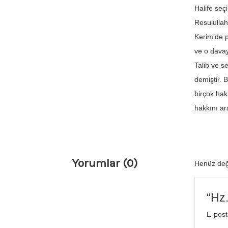
Halife seçi
Resulullah
Kerim’de p
ve o davay
Talib ve s
demiştir. 
birçok hak
hakkını ar
Yorumlar (0)
Henüz değ
“Hz.
E-post