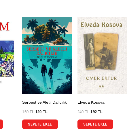
Serbest ve Aletli Dalıcılık
Elveda Kosova
150
TL
120
TL
240
TL
192
TL
SEPETE EKLE
SEPETE EKLE