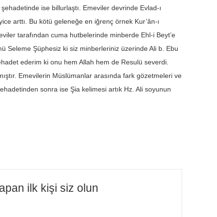
n şehadetinde ise billurlaştı. Emeviler devrinde Evlad-ı
yice arttı. Bu kötü geleneğe en iğrenç örnek Kur’ân-ı
meviler tarafından cuma hutbelerinde minberde Ehl-i Beyt’e
 Seleme Şüphesiz ki siz minberleriniz üzerinde Ali b. Ebu
Şehadet ederim ki onu hem Allah hem de Resulü severdi.
lmıştır. Emevilerin Müslümanlar arasında fark gözetmeleri ve
 şehadetinden sonra ise Şia kelimesi artık Hz. Ali soyunun
pan ilk kişi siz olun