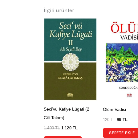
İlgili ürünler
Seci’vü Kafiye Lügati (2
Ölüm Vadisi
Cilt Takım)
120
TL
96
TL
1.400
TL
1.120
TL
SEPETE EKLE