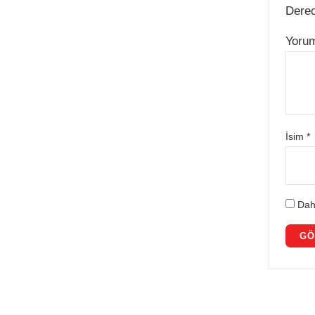
Dere
Yoru
İsim
*
Dah