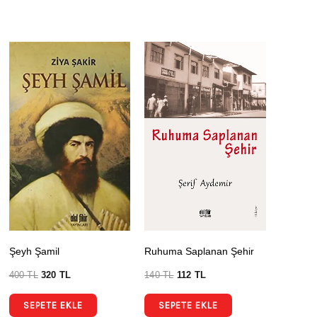
Şeyh Şamil
Ruhuma Saplanan Şehir
400
TL
320
TL
140
TL
112
TL
SEPETE EKLE
SEPETE EKLE