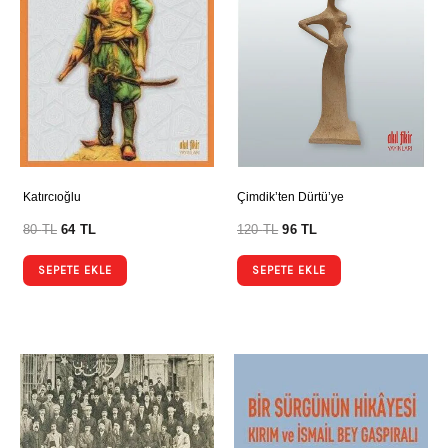
Katırcıoğlu
Çimdik’ten Dürtü’ye
80
TL
64
TL
120
TL
96
TL
SEPETE EKLE
SEPETE EKLE