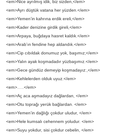
<em>Nice ayrılmış idik, biz sizden,</em>
<em>Ayrı düştük vatana her yüzden.</em>
<em>Yemen’in kahrına erdik ereli,</em>
<em>Kader denizine girdik gireli,</em>
<em>Arpaya, buğdaya hasret kaldık.</em>
<em>Arab’ın fendine hep aldandık.</em>
<em>Cip cıbıldak donumuz yok, başımız;</em>
<em>Yalın ayak koşmadadır yüzbaşımız.</em>
<em>Gece gündüz demeyip koşmadayız:,</em>
<em>Kehlelerden olduk uyuz.</em>
<em>…..</em>
<em>Aç aca aşmadayız dağlardan, </em>
<em>Otu toprağı yerük bağlardan. </em>
<em>Yemen’in dağlığı çokdur uludur, </em>
<em>Hele kumsalı cehennem yoludur. </em>
<em>Suyu yokdur, sisi çokdur cebelin, </em>