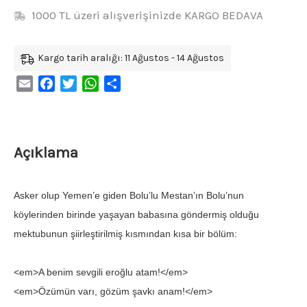
1000 TL üzeri alışverişinizde KARGO BEDAVA
Kargo tarih aralığı: 11 Ağustos - 14 Ağustos
Email
Facebook
Twitter
WhatsApp
Share
Açıklama
Asker olup Yemen’e giden Bolu’lu Mestan’ın Bolu’nun
köylerinden birinde yaşayan babasına göndermiş olduğu
mektubunun şiirleştirilmiş kısmından kısa bir bölüm:
<em>A benim sevgili eroğlu atam!</em>
<em>Özümün varı, gözüm şavkı anam!</em>