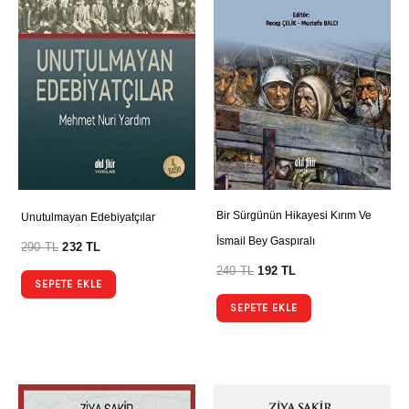
Bir Sürgünün Hikayesi Kırım Ve
Unutulmayan Edebiyatçılar
İsmail Bey Gaspıralı
290
TL
232
TL
240
TL
192
TL
SEPETE EKLE
SEPETE EKLE