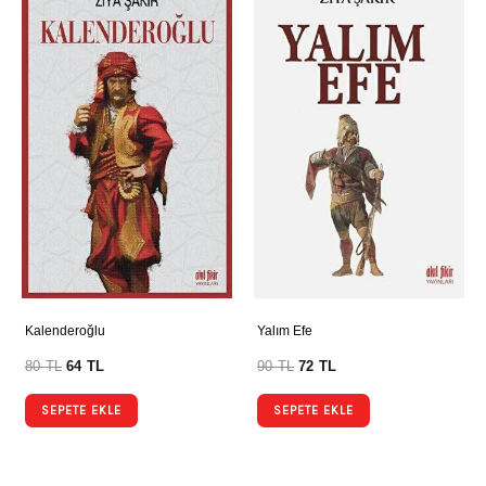
Kalenderoğlu
Yalım Efe
80
TL
64
TL
90
TL
72
TL
SEPETE EKLE
SEPETE EKLE