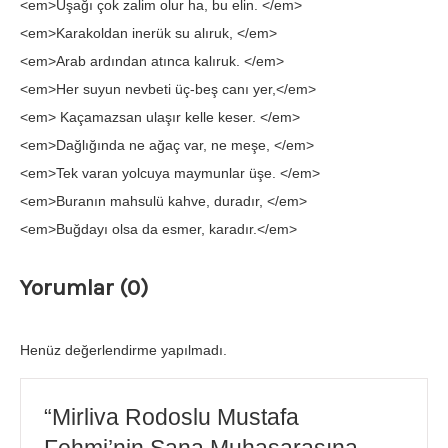
<em>Uşağı çok zalim olur ha, bu elin. </em>
<em>Karakoldan inerük su alıruk, </em>
<em>Arab ardından atınca kalıruk. </em>
<em>Her suyun nevbeti üç-beş canı yer,</em>
<em> Kaçamazsan ulaşır kelle keser. </em>
<em>Dağlığında ne ağaç var, ne meşe, </em>
<em>Tek varan yolcuya maymunlar üşe. </em>
<em>Buranın mahsulü kahve, duradır, </em>
<em>Buğdayı olsa da esmer, karadır.</em>
Yorumlar (0)
Henüz değerlendirme yapılmadı.
“Mirliva Rodoslu Mustafa
Fehmi’nin Sana Muhasarasına