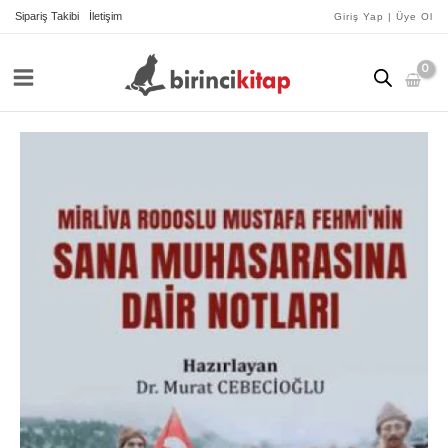
İçeriğe
Sipariş Takibi
İletişim
Giriş Yap | Üye Ol
atla
Mirliva
Rodoslu
Mustafa
Fehmi’nin
Sana
Muhasarasına
Dair
Notları
adet