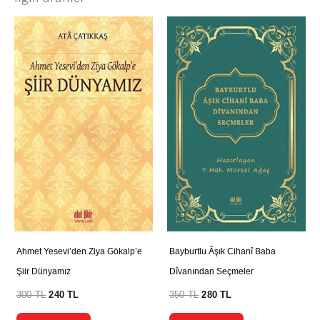
Ahmet Yesevi’den Ziya Gökalp’e
Bayburtlu Âşık Cihanî Baba
Şiir Dünyamız
Dîvanından Seçmeler
300
TL
240
TL
350
TL
280
TL