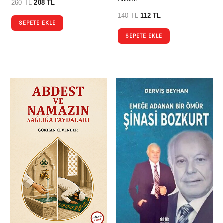
260
TL
208
TL
140
TL
112
TL
SEPETE EKLE
SEPETE EKLE