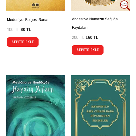
Abdest ve Namazın Sağlığa
Medeniyet Belgesi Sanat
Faydaları
100
TL
80
TL
200
TL
160
TL
SEPETE EKLE
SEPETE EKLE