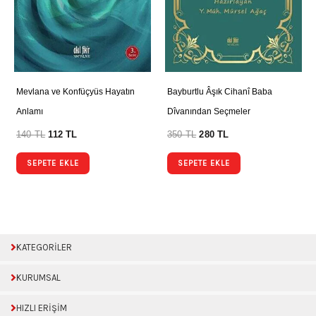
Mevlana ve Konfüçyüs Hayatın
Bayburtlu Âşık Cihanî Baba
Anlamı
Dîvanından Seçmeler
140
TL
112
TL
350
TL
280
TL
SEPETE EKLE
SEPETE EKLE
KATEGORİLER
KURUMSAL
HIZLI ERİŞİM