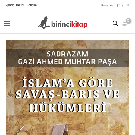
İçeriğe
Sipariş Takibi
İletişim
Giriş Yap | Üye Ol
atla
İslam’a
Göre
Savaş-
Barış
ve
Hükümleri
adet