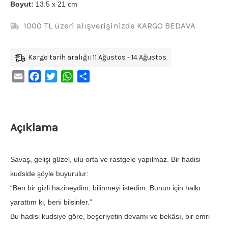
Boyut:
13.5 x 21 cm
1000 TL üzeri alışverişinizde KARGO BEDAVA
Kargo tarih aralığı: 11 Ağustos - 14 Ağustos
Email
Facebook
Twitter
WhatsApp
Share
Açıklama
Savaş, gelişi güzel, ulu orta ve rastgele yapılmaz. Bir hadisi
kudside şöyle buyurulur:
“Ben bir gizli hazineydim, bilinmeyi istedim. Bunun için halkı
yarattım ki, beni bilsinler.”
Bu hadisi kudsiye göre, beşeriyetin devamı ve bekâsı, bir emri